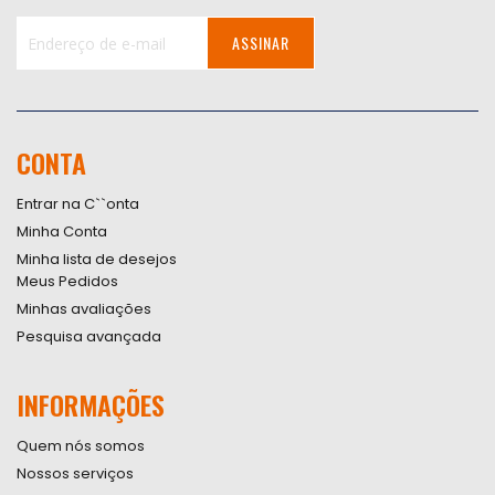
ASSINAR
Inscreva-
se
na
nossa
CONTA
Newsletter:
Entrar na C``onta
Minha Conta
Minha lista de desejos
Meus Pedidos
Minhas avaliações
Pesquisa avançada
INFORMAÇÕES
Quem nós somos
Nossos serviços