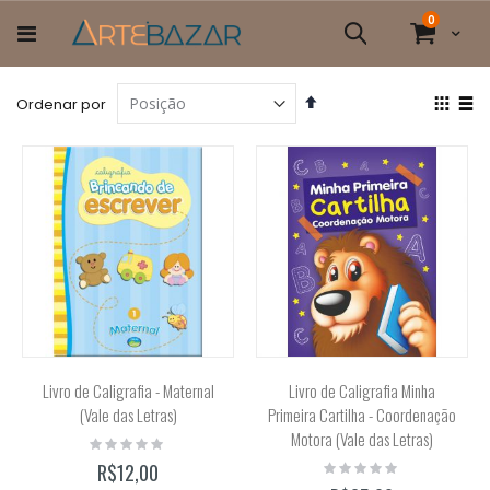
Pular
itens
0
para
Cart
Pesquisa
o
conteúdo
Definir
Ver
Ordenar por
Direção
com
Grade
List
Decrescente
Livro de Caligrafia - Maternal
Livro de Caligrafia Minha
(Vale das Letras)
Primeira Cartilha - Coordenação
Motora (Vale das Letras)
Rating:
0%
Rating:
R$12,00
0%