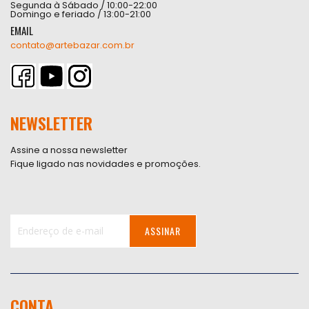
Segunda à Sábado / 10:00-22:00
Domingo e feriado / 13:00-21:00
EMAIL
contato@artebazar.com.br
NEWSLETTER
Assine a nossa newsletter
Fique ligado nas novidades e promoções.
ASSINAR
Inscreva-
se
na
nossa
CONTA
Newsletter: