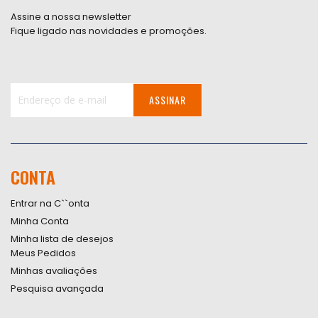
Assine a nossa newsletter
Fique ligado nas novidades e promoções.
ASSINAR
Inscreva-
se
na
nossa
CONTA
Newsletter:
Entrar na C``onta
Minha Conta
Minha lista de desejos
Meus Pedidos
Minhas avaliações
Pesquisa avançada