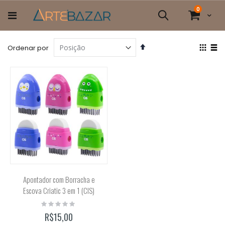
Pular
itens
0
para
Cart
Pesquisa
o
conteúdo
Definir
Ver
Ordenar por
Direção
com
Grade
List
Decrescente
Apontador com Borracha e
Escova Criatic 3 em 1 (CIS)
Rating:
0%
R$15,00