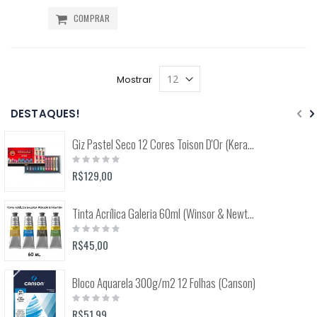
COMPRAR
Mostrar
DESTAQUES!
Giz Pastel Seco 12 Cores Toison D'Or (Keramik) 8512
Rating:
0%
R$129,00
Tinta Acrílica Galeria 60ml (Winsor & Newton)
Rating:
0%
R$45,00
Bloco Aquarela 300g/m2 12 Folhas (Canson)
Rating:
0%
R$51,99