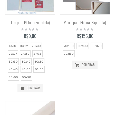
Tela para Pintura (Supertela)
Painel para Pintura (Supertela)
Rating:
Rating:
0%
0%
R$9,00
R$156,00
10x10
16x22
20x30
70x100
80x100
90x120
22x27
24x30
27x35
90x150
30x30
30x40
30x50
COMPRAR
40x40
40x50
40x60
50x60
60x90
COMPRAR