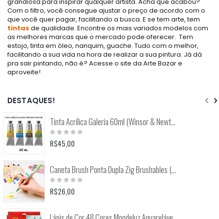
grandiosa para inspirar qualquer artista. Acha que acabou?
Com o filtro, você consegue ajustar o preço de acordo com o
que você quer pagar, facilitando a busca. E se tem arte, tem
tintas
de qualidade. Encontre os mais variados modelos com
as melhores marcas que o mercado pode oferecer. Tem
estojo, tinta em óleo, nanquim, guache. Tudo com o melhor,
facilitando a sua vida na hora de realizar a sua pintura. Já dá
pra sair pintando, não é? Acesse o site da Arte Bazar e
aproveite!
DESTAQUES!
Tinta Acrílica Galeria 60ml (Winsor & Newton)
Rating:
0%
R$45,00
Caneta Brush Ponta Dupla Zig Brushables (Kuretake)
Rating:
0%
R$26,00
Lápis de Cor 48 Cores Mondeluz Aquarelável (Koh-I-Noor)