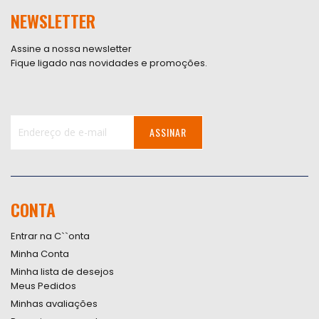
NEWSLETTER
Assine a nossa newsletter
Fique ligado nas novidades e promoções.
ASSINAR
Inscreva-
se
na
nossa
CONTA
Newsletter:
Entrar na C``onta
Minha Conta
Minha lista de desejos
Meus Pedidos
Minhas avaliações