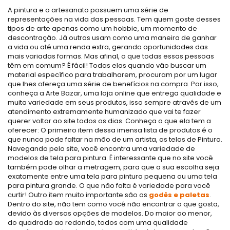
A pintura e o artesanato possuem uma série de
representações na vida das pessoas. Tem quem goste desses
tipos de arte apenas como um hobbie, um momento de
descontração. Já outras usam como uma maneira de ganhar
a vida ou até uma renda extra, gerando oportunidades das
mais variadas formas. Mas afinal, o que todas essas pessoas
têm em comum? É fácil! Todas elas quando vão buscar um
material específico para trabalharem, procuram por um lugar
que lhes ofereça uma série de benefícios na compra. Por isso,
conheça a Arte Bazar, uma loja online que entrega qualidade e
muita variedade em seus produtos, isso sempre através de um
atendimento extremamente humanizado que vai te fazer
querer voltar ao site todos os dias. Conheça o que ela tem a
oferecer: O primeiro item dessa imensa lista de produtos é o
que nunca pode faltar na mão de um artista, as telas de Pintura.
Navegando pelo site, você encontra uma variedade de
modelos de tela para pintura. É interessante que no site você
também pode olhar a metragem, para que a sua escolha seja
exatamente entre u
ma tela para pintura pequena ou uma tela
para pintura grande. O que não falta é variedade para você
curtir! Outro item muito importante são os
godês e paletas
.
Dentro do site, não tem como você não encontrar o que gosta,
devido às diversas opções de modelos. Do maior ao menor,
do quadrado ao redondo, todos com uma qualidade