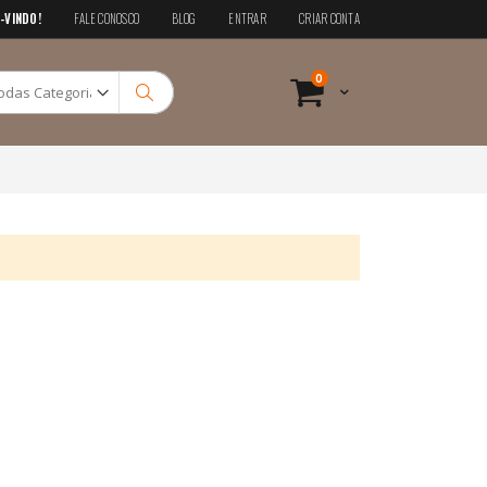
-VINDO!
FALE CONOSCO
BLOG
ENTRAR
CRIAR CONTA
Pesquisa
itens
0
Cart
Pesquisa