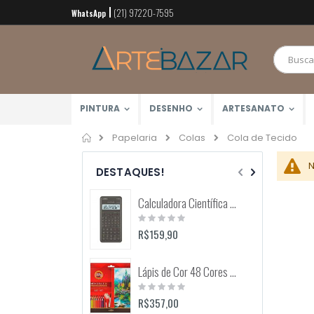
(21) 97220-7595
Pular
WhatsApp
para
o
conteúdo
PINTURA
DESENHO
ARTESANATO
Home
Cola de Tecido
Papelaria
Colas
N
DESTAQUES!
Calculadora Científica FX-82MS 12 Dígitos (Casio)
Rating:
0%
R$159,90
Lápis de Cor 48 Cores Mondeluz Aquarelável (Koh-I-Noor)
Rating:
0%
R$357,00