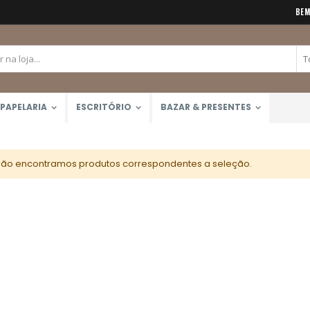
BEM
PAPELARIA
ESCRITÓRIO
BAZAR & PRESENTES
ão encontramos produtos correspondentes a seleção.
Bloco Aquarela 300g/m2 12 Folhas (Canson)
Caneta Brush Ponta Dupla Zig Brushables (Kuretake)
Rating:
Rating:
0%
0%
R$51,99
R$26,00
Tinta Acrílica Galeria 60ml (Winsor & Newton)
Rating:
0%
R$45,00