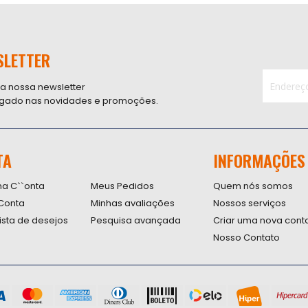
SLETTER
 a nossa newsletter
ligado nas novidades e promoções.
Inscreva-
se
na
nossa
TA
INFORMAÇÕES
Newsletter
na C``onta
Meus Pedidos
Quem nós somos
Conta
Minhas avaliações
Nossos serviços
lista de desejos
Pesquisa avançada
Criar uma nova cont
Nosso Contato