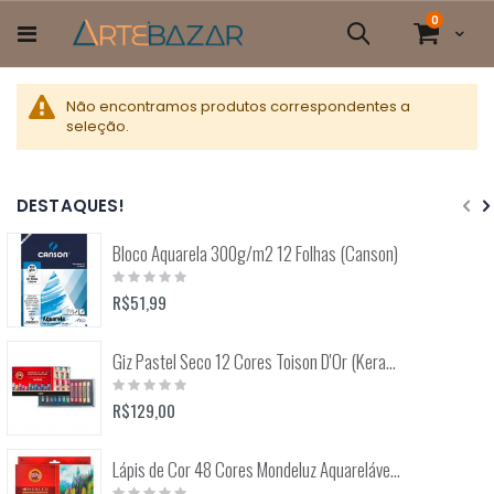
Pular
itens
0
para
Cart
Pesquisa
o
conteúdo
Não encontramos produtos correspondentes a
seleção.
DESTAQUES!
Bloco Aquarela 300g/m2 12 Folhas (Canson)
Rating:
0%
R$51,99
Giz Pastel Seco 12 Cores Toison D'Or (Keramik) 8512
Rating:
0%
R$129,00
Lápis de Cor 48 Cores Mondeluz Aquarelável (Koh-I-Noor)
Rating: