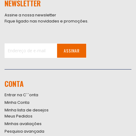
NEWSLETTER
Assine a nossa newsletter
Fique ligado nas novidades e promoções.
ASSINAR
Inscreva-
se
na
nossa
CONTA
Newsletter:
Entrar na C``onta
Minha Conta
Minha lista de desejos
Meus Pedidos
Minhas avaliações
Pesquisa avançada