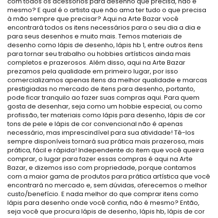
com todos os acessórios para desenho que precisa, não é
mesmo? E qual é o artista que não ama ter tudo o que precisa
à mão sempre que precisar? Aqui na Arte Bazar você
encontrará todos os itens necessários para o seu dia a dia e
para seus desenhos e muito mais. Temos materiais de
desenho como lápis de desenho, lápis hb 1, entre outros itens
para tornar seu trabalho ou hobbies artísticos ainda mais
completos e prazerosos. Além disso, aqui na Arte Bazar
prezamos pela qualidade em primeiro lugar, por isso
comercializamos apenas itens da melhor qualidade e marcas
prestigiadas no mercado de itens para desenho, portanto,
pode ficar tranquilo ao fazer suas compras aqui. Para quem
gosta de desenhar, seja como um hobbie especial, ou como
profissão, ter materiais como lápis para desenho, lápis de cor
tons de pele e lápis de cor convencional não é apenas
necessário, mas imprescindível para sua atividade! Tê-los
sempre disponíveis tornará sua prática mais prazerosa, mais
prática, fácil e rápida! Independente do item que você queira
comprar, o lugar para fazer essas compras é aqui na Arte
Bazar, e dizemos isso com propriedade, porque contamos
com a maior gama de produtos para prática artística que você
encontrará no mercado e, sem dúvidas, oferecemos o melhor
custo/benefício. E nada melhor do que comprar itens como
lápis para desenho onde você confia, não é mesmo? Então,
seja você que procura lápis de desenho, lápis hb, lápis de cor