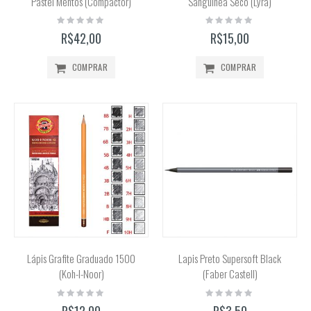
Pastel Mentos (Compactor)
Sanguínea Seco (Lyra)
Rating:
Rating:
0%
0%
R$42,00
R$15,00
COMPRAR
COMPRAR
Lápis Grafite Graduado 1500
Lapis Preto Supersoft Black
(Koh-I-Noor)
(Faber Castell)
Rating:
Rating:
0%
0%
R$12,00
R$3,50