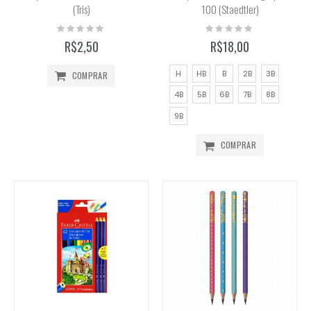
(Tris)
100 (Staedtler)
Rating:
Rating:
0%
0%
R$2,50
R$18,00
H
HB
B
2B
3B
COMPRAR
4B
5B
6B
7B
8B
9B
COMPRAR