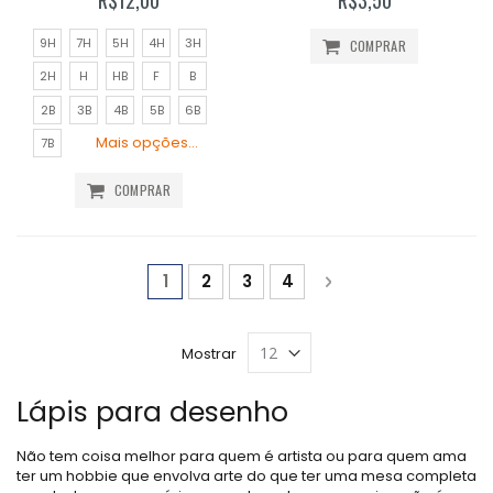
9H
7H
5H
4H
3H
COMPRAR
2H
H
HB
F
B
2B
3B
4B
5B
6B
Mais opções...
7B
COMPRAR
Página
Você está lendo a página
Página
Página
Página
Página
Próximo
1
2
3
4
Mostrar
Lápis para desenho
Não tem coisa melhor para quem é artista ou para quem ama
ter um hobbie que envolva arte do que ter uma mesa completa