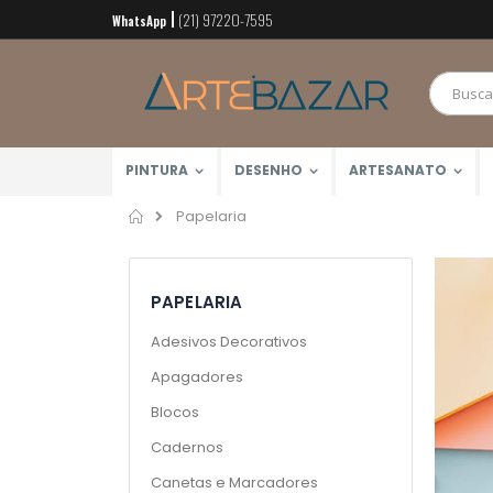
(21) 97220-7595
Pular
WhatsApp
para
o
conteúdo
PINTURA
DESENHO
ARTESANATO
Home
Papelaria
PAPELARIA
Adesivos Decorativos
Apagadores
Blocos
Cadernos
Canetas e Marcadores