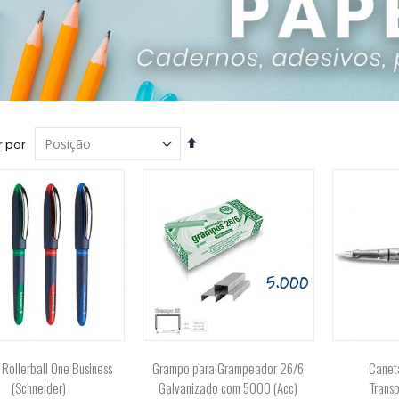
Definir
 por
Direção
Decrescente
Rollerball One Business
Grampo para Grampeador 26/6
Caneta
(Schneider)
Galvanizado com 5000 (Acc)
Trans