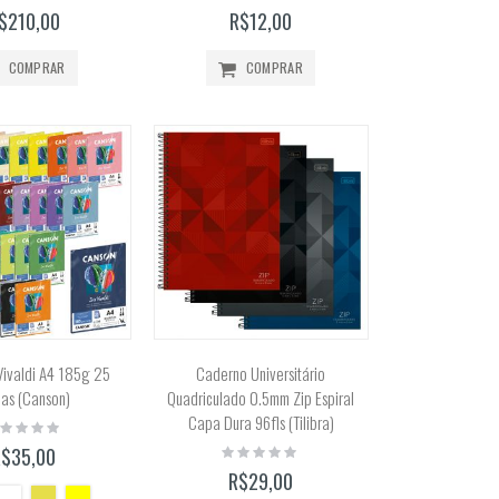
%
0%
$210,00
R$12,00
COMPRAR
COMPRAR
 Vivaldi A4 185g 25
Caderno Universitário
has (Canson)
Quadriculado 0.5mm Zip Espiral
Capa Dura 96fls (Tilibra)
ting:
%
Rating:
R$35,00
0%
R$29,00