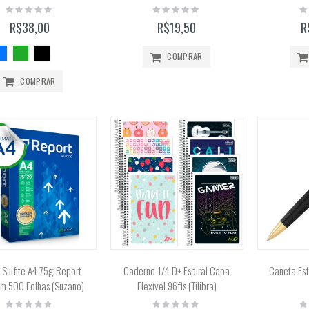
Rating:
Rating:
Ra
0%
0%
0
R$38,00
R$19,50
R
Bloco Aquarela 300g/m2 12 Folhas (Canson)
Tinta Óleo Winton 37ml (Winsor & Newton)
COMPRAR
Rating:
Rating:
0%
0%
R$51,99
R$41,50
COMPRAR
Lápis de Cor 48 Cores Mondeluz Aquarelável (Koh-I-Noor)
Rating:
0%
R$357,00
Calculadora Científica FX-82MS 12 Dígitos (Casio)
Rating:
0%
R$159,90
 Sulfite A4 75g Report
Caderno 1/4 D+ Espiral Capa
Caneta Es
m 500 Folhas (Suzano)
Flexível 96fls (Tilibra)
Rating:
Rating:
Ra