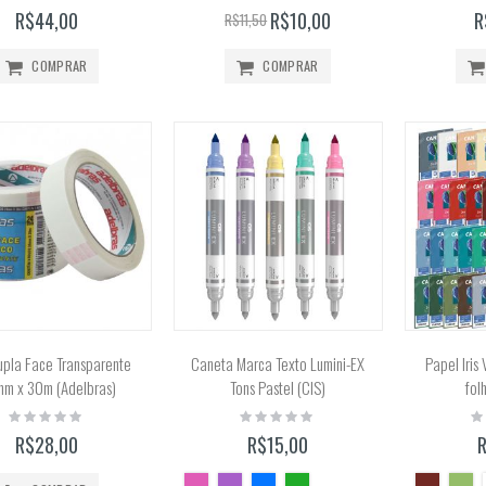
0%
0%
0
R$44,00
R$10,00
R
R$11,50
COMPRAR
COMPRAR
upla Face Transparente
Caneta Marca Texto Lumini-EX
Papel Iris
m x 30m (Adelbras)
Tons Pastel (CIS)
fol
Rating:
Rating:
Ra
0%
0%
0
R$28,00
R$15,00