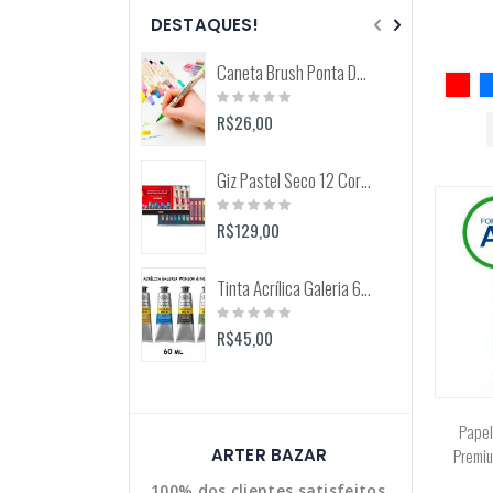
DESTAQUES!
Caneta Brush Ponta Dupla Zig Brushables (Kuretake)
Rating:
0%
R$26,00
Giz Pastel Seco 12 Cores Toison D'Or (Keramik) 8512
Rating:
0%
R$129,00
Tinta Acrílica Galeria 60ml (Winsor & Newton)
Rating:
0%
R$45,00
Papel
Premiu
ARTER BAZAR
100% dos clientes satisfeitos