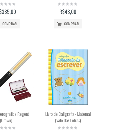
ting:
Rating:
%
0%
$385,00
R$48,00
COMPRAR
COMPRAR
ferográfica Regent
Livro de Caligrafia - Maternal
(Crown)
(Vale das Letras)
ting:
Rating: