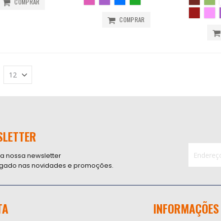
COMPRAR
COMPRAR
SLETTER
 a nossa newsletter
ligado nas novidades e promoções.
Inscreva-
se
na
nossa
TA
INFORMAÇÕES
Newsletter