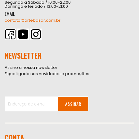
Segunda à Sábado / 10:00-22:00
Domingo e feriado / 13:00-21:00
EMAIL
contato@artebazar.com.br
NEWSLETTER
Assine a nossa newsletter
Fique ligado nas novidades e promoções.
ASSINAR
Inscreva-
se
na
nossa
CONTA
Newsletter: