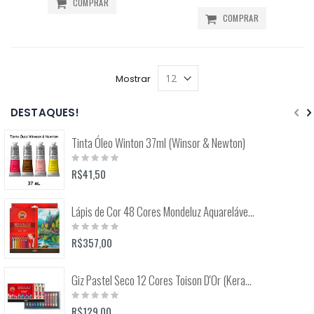
COMPRAR
COMPRAR
Mostrar
DESTAQUES!
Tinta Óleo Winton 37ml (Winsor & Newton)
Rating:
0%
R$41,50
Lápis de Cor 48 Cores Mondeluz Aquarelável (Koh-I-Noor)
Rating:
0%
R$357,00
Giz Pastel Seco 12 Cores Toison D'Or (Keramik) 8512
Rating:
0%
R$129,00