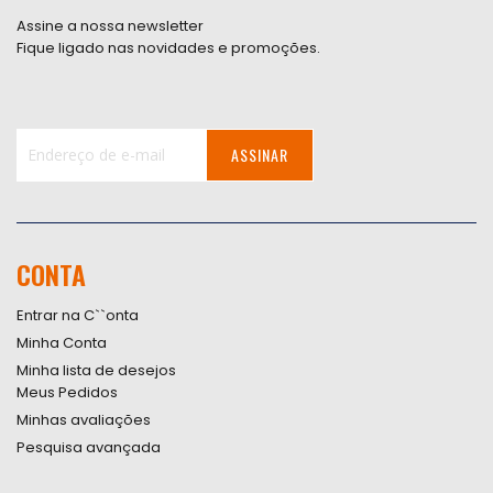
Assine a nossa newsletter
Fique ligado nas novidades e promoções.
ASSINAR
Inscreva-
se
na
nossa
CONTA
Newsletter:
Entrar na C``onta
Minha Conta
Minha lista de desejos
Meus Pedidos
Minhas avaliações
Pesquisa avançada