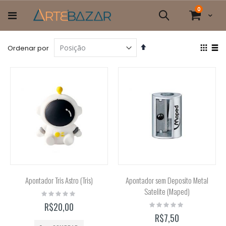
Pular
itens
0
para
Cart
Pesquisa
o
conteúdo
Definir
Ver
Ordenar por
Direção
com
Grade
List
Decrescente
Apontador Tris Astro (Tris)
Apontador sem Deposito Metal
Satelite (Maped)
Rating:
0%
Rating:
R$20,00
0%
R$7,50