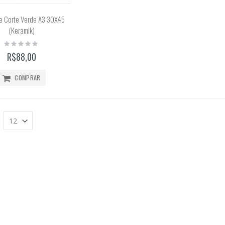
Tinta Óleo Winton 37ml (Winsor & Newton)
e Corte Verde A3 30X45
Rating:
(Keramik)
0%
R$41,50
Rating:
0%
R$88,00
COMPRAR