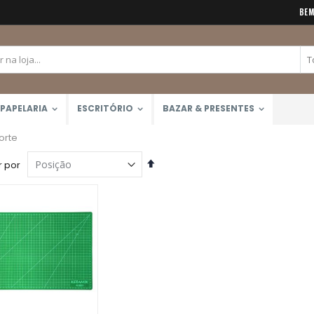
BEM
PAPELARIA
ESCRITÓRIO
BAZAR & PRESENTES
orte
Definir
 por
Direção
Decrescente
Calculadora Científica FX-82MS 12 Dígitos (Casio)
Giz Pastel Seco 12 Cores Toison D'Or (Keramik) 8512
Rating:
Rating:
0%
0%
R$159,90
R$129,00
Caneta Brush Ponta Dupla Zig Brushables (Kuretake)
Rating:
0%
R$26,00