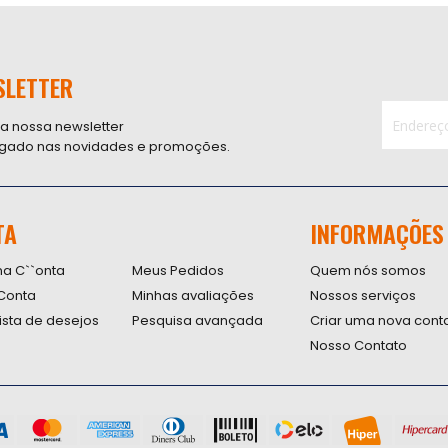
SLETTER
 a nossa newsletter
ligado nas novidades e promoções.
Inscreva-
se
na
nossa
TA
INFORMAÇÕES
Newsletter
na C``onta
Meus Pedidos
Quem nós somos
Conta
Minhas avaliações
Nossos serviços
lista de desejos
Pesquisa avançada
Criar uma nova cont
Nosso Contato