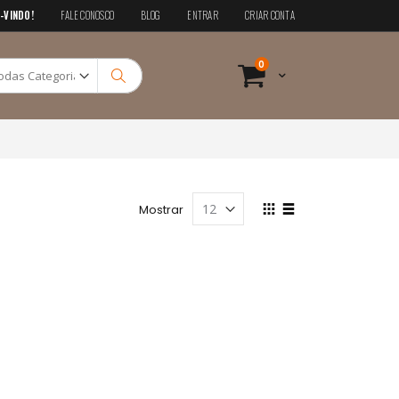
-VINDO!
FALE CONOSCO
BLOG
ENTRAR
CRIAR CONTA
Pesquisa
itens
0
Cart
Pesquisa
Ver
Mostrar
como
Grade
Lista