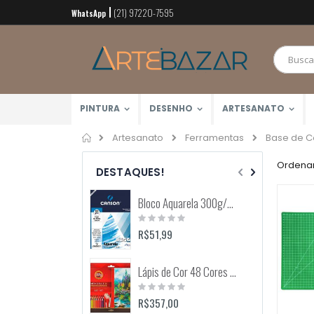
(21) 97220-7595
Pular
WhatsApp
para
o
conteúdo
PINTURA
DESENHO
ARTESANATO
Home
Base de C
Artesanato
Ferramentas
Ordenar
DESTAQUES!
Bloco Aquarela 300g/m2 12 Folhas (Canson)
Rating:
0%
R$51,99
Lápis de Cor 48 Cores Mondeluz Aquarelável (Koh-I-Noor)
Rating:
0%
R$357,00