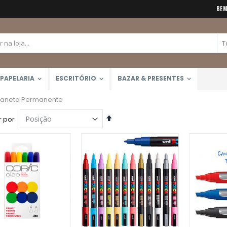
BEM
PAPELARIA
ESCRITÓRIO
BAZAR & PRESENTES
aneta Permanente
Definir
 por
Direção
Decrescente
Giz Pastel Seco 12 Cores Toison D'Or (Keramik) 8512
Calculadora Científica FX-82MS 12 Dígitos (Casio)
Rating:
Rating:
0%
0%
R$129,00
R$159,90
Caneta Brush Ponta Dupla Zig Brushables (Kuretake)
Rating:
0%
R$26,00