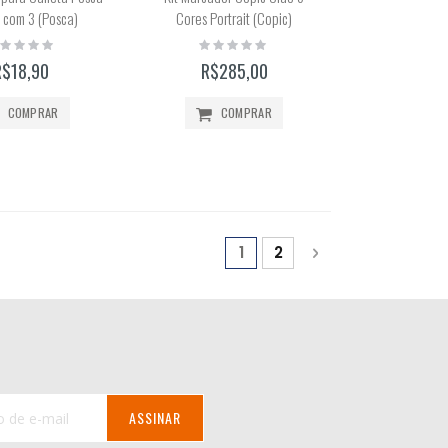
 com 3 (Posca)
Cores Portrait (Copic)
ting:
Rating:
%
0%
R$18,90
R$285,00
COMPRAR
COMPRAR
Página
Você está lendo a página
Página
Página
Próximo
1
2
ASSINAR