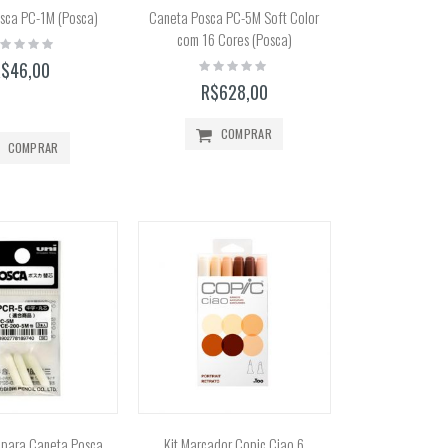
sca PC-1M (Posca)
Caneta Posca PC-5M Soft Color
com 16 Cores (Posca)
ting:
%
Rating:
R$46,00
0%
R$628,00
COMPRAR
COMPRAR
a para Caneta Posca
Kit Marcador Copic Ciao 6