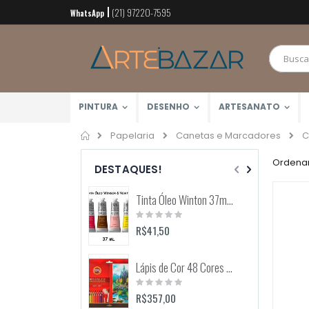
(21) 97220-7595
Pular
WhatsApp
para
o
conteúdo
PINTURA
DESENHO
ARTESANATO
Home
C
Papelaria
Canetas e Marcadores
Ordenar
DESTAQUES!
Tinta Óleo Winton 37ml (Winsor & Newton)
Rating:
0%
R$41,50
Lápis de Cor 48 Cores Mondeluz Aquarelável (Koh-I-Noor)
Rating:
0%
R$357,00