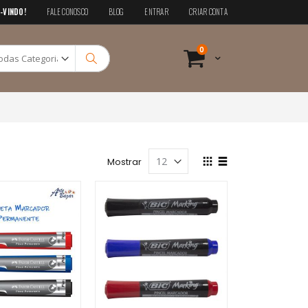
-VINDO!
FALE CONOSCO
BLOG
ENTRAR
CRIAR CONTA
Pesquisa
itens
0
Cart
Pesquisa
Ver
Mostrar
como
Grade
Lista