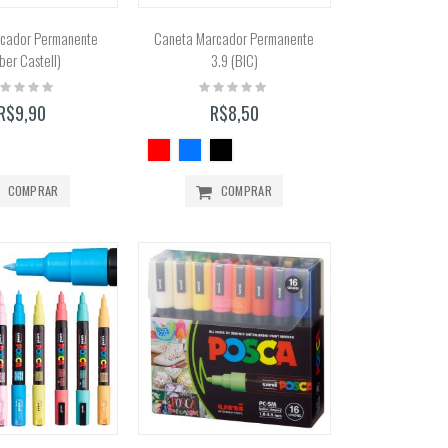
rcador Permanente
Caneta Marcador Permanente
ber Castell)
3.9 (BIC)
ting:
Rating:
%
0%
R$9,90
R$8,50
COMPRAR
COMPRAR