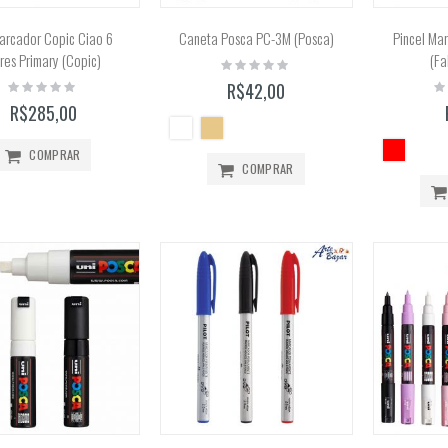
Bloco Aquarela 300g/m2 12 Folhas (Canson)
Marcador Copic Ciao 6
Caneta Posca PC-3M (Posca)
Pincel Ma
Rating:
res Primary (Copic)
(Fa
Rating:
0%
0%
R$51,99
Rating:
Ra
R$42,00
0%
0
R$285,00
COMPRAR
COMPRAR