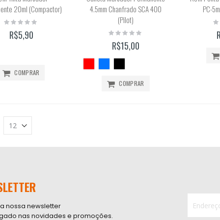
ente 20ml (Compactor)
4.5mm Chanfrado SCA 400
PC-5m
(Pilot)
Rating:
Ra
0%
0
Rating:
R$5,90
0%
R$15,00
COMPRAR
COMPRAR
SLETTER
 a nossa newsletter
ligado nas novidades e promoções.