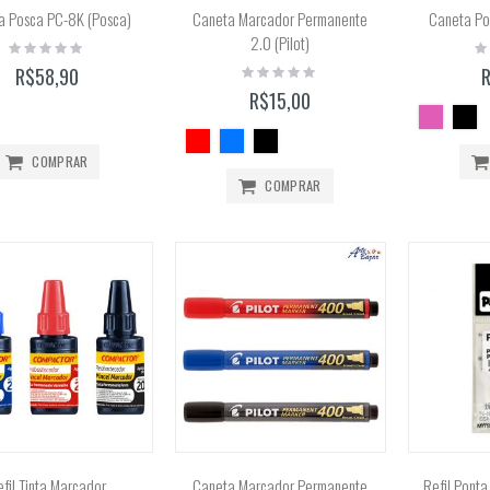
a Posca PC-8K (Posca)
Caneta Marcador Permanente
Caneta Po
2.0 (Pilot)
Rating:
Ra
0%
0
Rating:
R$58,90
0%
R$15,00
COMPRAR
COMPRAR
fil Tinta Marcador
Caneta Marcador Permanente
Refil Pont