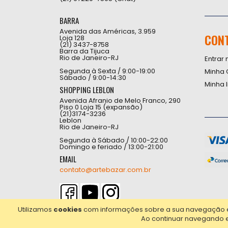
BARRA
Avenida das Américas, 3.959
CON
Loja 128
(21) 3437-8758
Barra da Tijuca
Rio de Janeiro-RJ
Entrar 
Segunda à Sexta / 9:00-19:00
Minha 
Sábado / 9:00-14:30
Minha 
SHOPPING LEBLON
Avenida Afranio de Melo Franco, 290
Piso 0 Loja 15 (expansão)
(21)3174-3236
Leblon
Rio de Janeiro-RJ
Segunda à Sábado / 10:00-22:00
Domingo e feriado / 13:00-21:00
EMAIL
contato@artebazar.com.br
Utilizamos
cookies
com informações sobre a sua navegação em 
Ao continuar navegando 