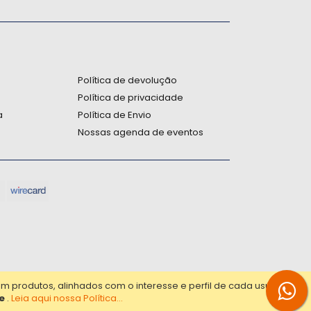
:
Política de devolução
Política de privacidade
a
Política de Envio
Nossas agenda de eventos
produtos, alinhados com o interesse e perfil de cada usuário.
e
.
Leia aqui nossa Política...