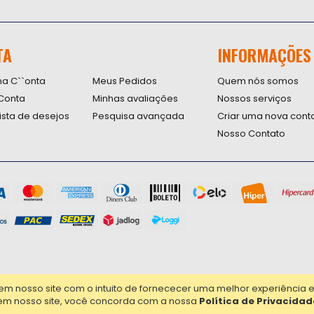
Inscreva-
se
na
nossa
TA
INFORMAÇÕES
Newsletter
na C``onta
Meus Pedidos
Quem nós somos
Conta
Minhas avaliações
Nossos serviços
lista de desejos
Pesquisa avançada
Criar uma nova cont
Nosso Contato
nosso site com o intuito de fornececer uma melhor experiência em 
em nosso site, você concorda com a nossa
Política de Privacidad