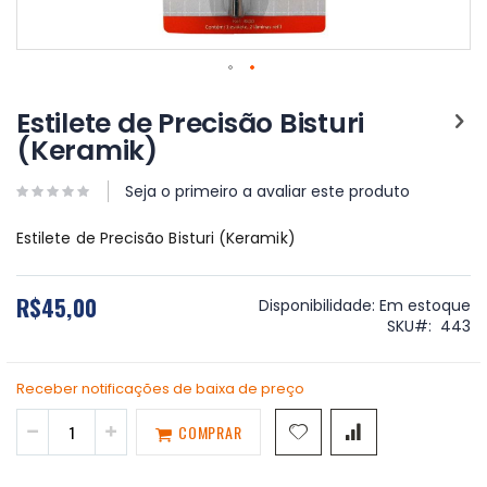
Saltar
para
Estilete de Precisão Bisturi
o
(Keramik)
início
da
Galeria
Seja o primeiro a avaliar este produto
de
imagens
Estilete de Precisão Bisturi (Keramik)
R$45,00
Disponibilidade:
Em estoque
SKU
443
Receber notificações de baixa de preço
COMPRAR