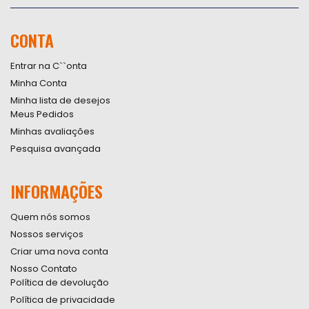
se
na
nossa
CONTA
Newsletter:
Entrar na C``onta
Minha Conta
Minha lista de desejos
Meus Pedidos
Minhas avaliações
Pesquisa avançada
INFORMAÇÕES
Quem nós somos
Nossos serviços
Criar uma nova conta
Nosso Contato
Política de devolução
Política de privacidade