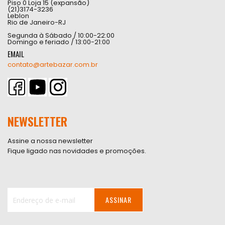
Piso 0 Loja 15 (expansão)
(21)3174-3236
Leblon
Rio de Janeiro-RJ
Segunda à Sábado / 10:00-22:00
Domingo e feriado / 13:00-21:00
EMAIL
contato@artebazar.com.br
NEWSLETTER
Assine a nossa newsletter
Fique ligado nas novidades e promoções.
ASSINAR
Inscreva-