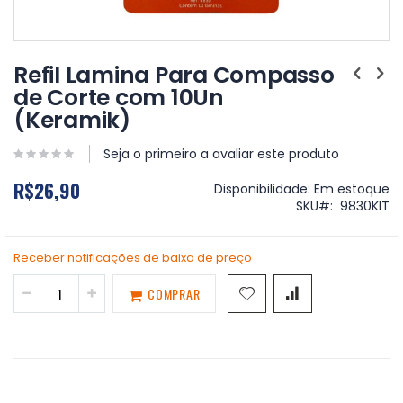
Saltar
para
Refil Lamina Para Compasso
o
de Corte com 10Un
início
(Keramik)
da
Galeria
de
Seja o primeiro a avaliar este produto
imagens
R$26,90
Disponibilidade:
Em estoque
SKU
9830KIT
Receber notificações de baixa de preço
COMPRAR