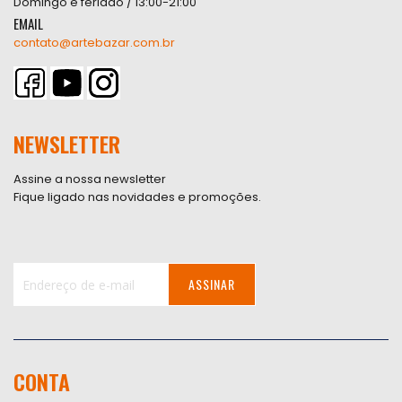
Domingo e feriado / 13:00-21:00
EMAIL
contato@artebazar.com.br
NEWSLETTER
Assine a nossa newsletter
Fique ligado nas novidades e promoções.
ASSINAR
Inscreva-
se
na
nossa
CONTA
Newsletter: