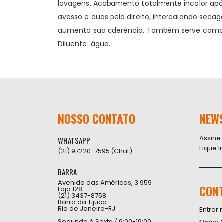
lavagens. Acabamento totalmente incolor após 
avesso e duas pelo direito, intercalando sec
aumenta sua aderência. Também serve como sel
Diluente: água.
NOSSO CONTATO
NEW
Assine
WHATSAPP
Fique 
(21) 97220-7595 (Chat)
BARRA
Avenida das Américas, 3.959
CON
Loja 128
(21) 3437-8758
Barra da Tijuca
Rio de Janeiro-RJ
Entrar 
Segunda à Sexta / 9:00-19:00
Minha 