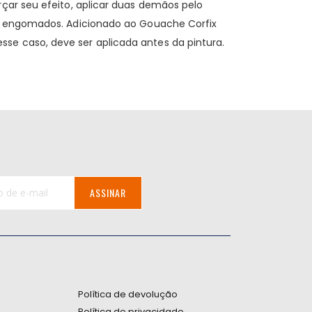
rçar seu efeito, aplicar duas demãos pelo
nem engomados. Adicionado ao Gouache Corfix
se caso, deve ser aplicada antes da pintura.
ASSINAR
:
Política de devolução
Política de privacidade