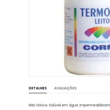
Saltar
para
o
DETALHES
AVALIAÇÕES
início
da
Galeria
Não tóxica. Solúvel em água. Impermeabilizante
de
imagens