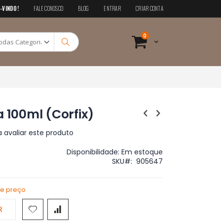
-VINDO!
FALE CONOSCO
BLOG
ENTRAR
CRIAR CONTA
Pesquisa
itens
0
Cart
Pesquisa
a 100ml (Corfix)
a avaliar este produto
Disponibilidade:
Em estoque
SKU
905647
de preço
R