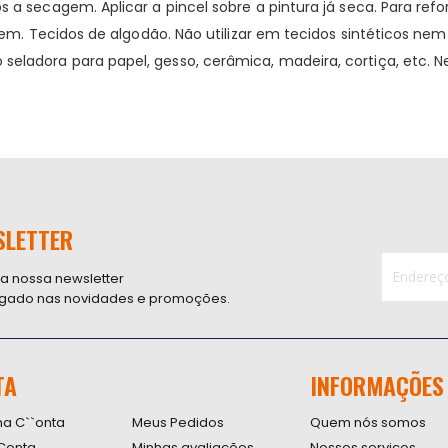
a secagem. Aplicar a pincel sobre a pintura já seca. Para refo
agem. Tecidos de algodão. Não utilizar em tecidos sintéticos 
adora para papel, gesso, cerâmica, madeira, cortiça, etc. Nes
SLETTER
 a nossa newsletter
ligado nas novidades e promoções.
Inscreva-
se
na
nossa
TA
INFORMAÇÕES
Newsletter
na C``onta
Meus Pedidos
Quem nós somos
Conta
Minhas avaliações
Nossos serviços