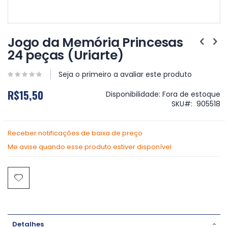
Saltar
para
Jogo da Memória Princesas
o
24 peças (Uriarte)
início
da
Galeria
Seja o primeiro a avaliar este produto
de
R$15,50
imagens
Disponibilidade:
Fora de estoque
SKU
905518
Receber notificações de baixa de preço
Me avise quando esse produto estiver disponível
Detalhes