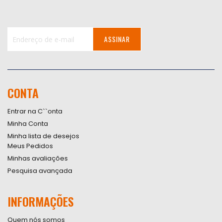
ASSINAR
Inscreva-
se
na
nossa
CONTA
Newsletter:
Entrar na C``onta
Minha Conta
Minha lista de desejos
Meus Pedidos
Minhas avaliações
Pesquisa avançada
INFORMAÇÕES
Quem nós somos