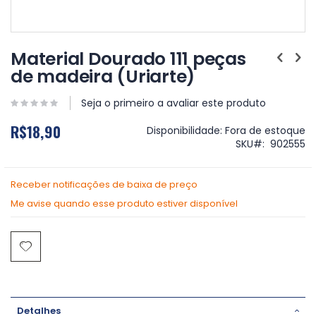
Saltar
para
Material Dourado 111 peças
o
de madeira (Uriarte)
início
da
Galeria
Seja o primeiro a avaliar este produto
de
R$18,90
imagens
Disponibilidade:
Fora de estoque
SKU
902555
Receber notificações de baixa de preço
Me avise quando esse produto estiver disponível
Detalhes