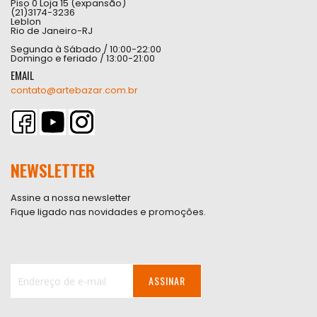
Piso 0 Loja 15 (expansão)
(21)3174-3236
Leblon
Rio de Janeiro-RJ
Segunda à Sábado / 10:00-22:00
Domingo e feriado / 13:00-21:00
EMAIL
contato@artebazar.com.br
NEWSLETTER
Assine a nossa newsletter
Fique ligado nas novidades e promoções.
ASSINAR
Inscreva-