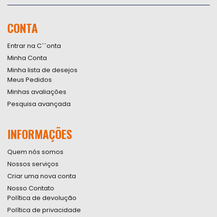
se
na
nossa
CONTA
Newsletter:
Entrar na C``onta
Minha Conta
Minha lista de desejos
Meus Pedidos
Minhas avaliações
Pesquisa avançada
INFORMAÇÕES
Quem nós somos
Nossos serviços
Criar uma nova conta
Nosso Contato
Política de devolução
Política de privacidade