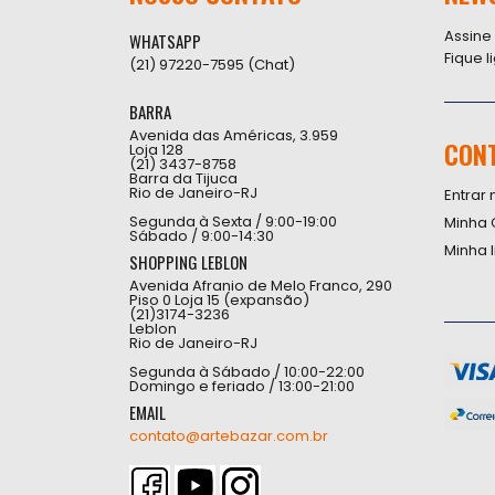
Assine
WHATSAPP
Fique 
(21) 97220-7595 (Chat)
BARRA
Avenida das Américas, 3.959
CON
Loja 128
(21) 3437-8758
Barra da Tijuca
Rio de Janeiro-RJ
Entrar 
Segunda à Sexta / 9:00-19:00
Minha 
Sábado / 9:00-14:30
Minha 
SHOPPING LEBLON
Avenida Afranio de Melo Franco, 290
Piso 0 Loja 15 (expansão)
(21)3174-3236
Leblon
Rio de Janeiro-RJ
Segunda à Sábado / 10:00-22:00
Domingo e feriado / 13:00-21:00
EMAIL
contato@artebazar.com.br