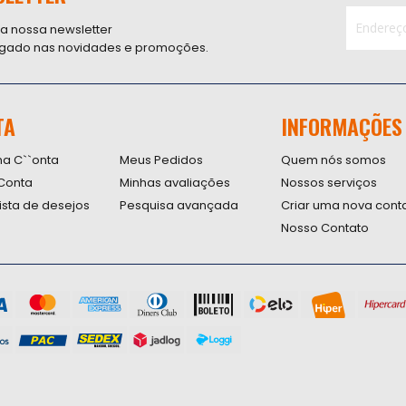
 a nossa newsletter
ligado nas novidades e promoções.
Inscreva-
se
na
nossa
TA
INFORMAÇÕES
Newsletter
na C``onta
Meus Pedidos
Quem nós somos
Conta
Minhas avaliações
Nossos serviços
lista de desejos
Pesquisa avançada
Criar uma nova cont
Nosso Contato