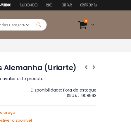
-VINDO!
FALE CONOSCO
BLOG
ENTRAR
CRIAR CONTA
Pesquisa
itens
0
Cart
Pesquisa
s Alemanha (Uriarte)
a avaliar este produto
Disponibilidade:
Fora de estoque
SKU
908563
de preço
tiver disponível