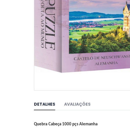
Saltar
para
o
DETALHES
AVALIAÇÕES
início
da
Galeria
de
Quebra Cabeça 1000 pçs Alemanha
imagens