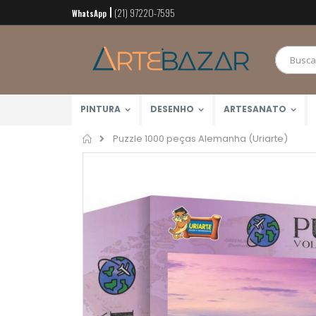
(21) 97220-7595
Pular
WhatsApp
para
o
conteúdo
PINTURA
DESENHO
ARTESANATO
Home
Puzzle 1000 peças Alemanha (Uriarte)
Pular
para
o
final
da
Galeria
de
imagens