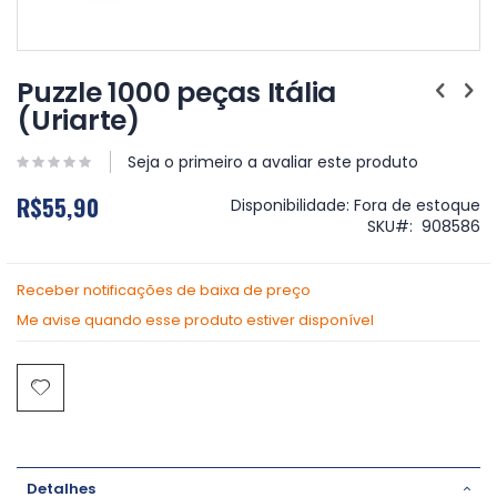
Saltar
para
Puzzle 1000 peças Itália
o
(Uriarte)
início
da
Galeria
Seja o primeiro a avaliar este produto
de
R$55,90
imagens
Disponibilidade:
Fora de estoque
SKU
908586
Receber notificações de baixa de preço
Me avise quando esse produto estiver disponível
Detalhes