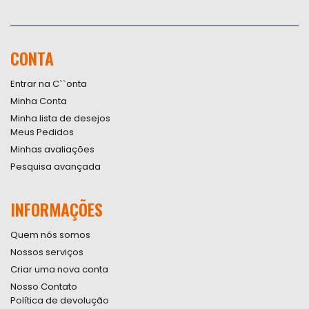
Inscreva-
se
na
nossa
CONTA
Newsletter:
Entrar na C``onta
Minha Conta
Minha lista de desejos
Meus Pedidos
Minhas avaliações
Pesquisa avançada
INFORMAÇÕES
Quem nós somos
Nossos serviços
Criar uma nova conta
Nosso Contato
Política de devolução