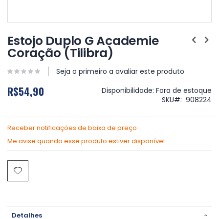
Saltar
para
Estojo Duplo G Academie
o
Coração (Tilibra)
início
da
Galeria
Seja o primeiro a avaliar este produto
de
R$54,90
imagens
Disponibilidade:
Fora de estoque
SKU
908224
Receber notificações de baixa de preço
Me avise quando esse produto estiver disponível
Detalhes