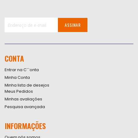
ASSINAR
Inscreva-
se
na
nossa
CONTA
Newsletter:
Entrar na C``onta
Minha Conta
Minha lista de desejos
Meus Pedidos
Minhas avaliações
Pesquisa avançada
INFORMAÇÕES
Quem nós somos