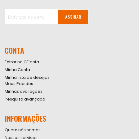
ASSINAR
Inscreva-
se
na
nossa
CONTA
Newsletter:
Entrar na C``onta
Minha Conta
Minha lista de desejos
Meus Pedidos
Minhas avaliações
Pesquisa avançada
INFORMAÇÕES
Quem nós somos
Nossos serviços