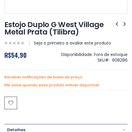
Saltar
para
Estojo Duplo G West Village
o
Metal Prata (Tilibra)
início
da
Galeria
Seja o primeiro a avaliar este produto
de
R$54,90
imagens
Disponibilidade:
Fora de estoque
SKU
908286
Receber notificações de baixa de preço
Me avise quando esse produto estiver disponível
Detalhes