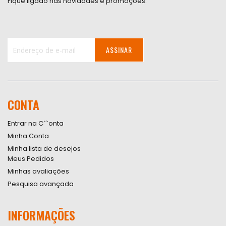
Fique ligado nas novidades e promoções.
ASSINAR
Inscreva-
se
na
nossa
CONTA
Newsletter:
Entrar na C``onta
Minha Conta
Minha lista de desejos
Meus Pedidos
Minhas avaliações
Pesquisa avançada
INFORMAÇÕES