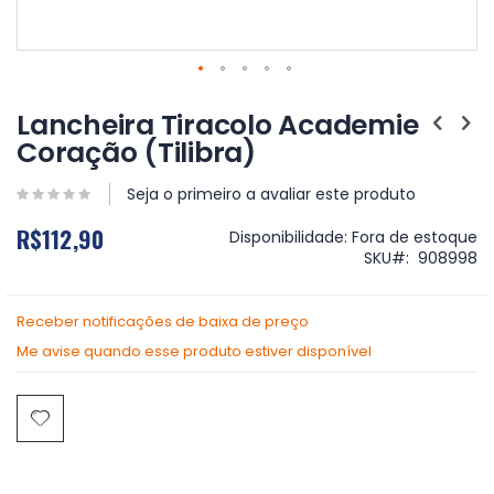
Saltar
para
Lancheira Tiracolo Academie
o
Coração (Tilibra)
início
da
Galeria
Seja o primeiro a avaliar este produto
de
R$112,90
imagens
Disponibilidade:
Fora de estoque
SKU
908998
Receber notificações de baixa de preço
Me avise quando esse produto estiver disponível