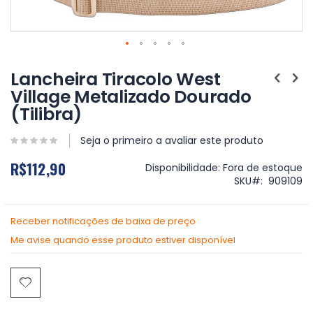
Saltar
para
Lancheira Tiracolo West
o
Village Metalizado Dourado
início
(Tilibra)
da
Galeria
de
Seja o primeiro a avaliar este produto
imagens
R$112,90
Disponibilidade:
Fora de estoque
SKU
909109
Receber notificações de baixa de preço
Me avise quando esse produto estiver disponível