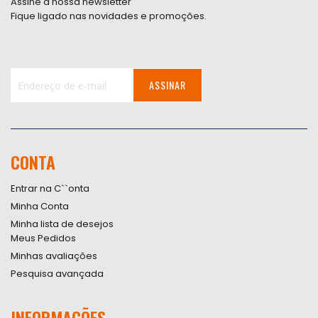
Assine a nossa newsletter
Fique ligado nas novidades e promoções.
ASSINAR
Inscreva-
se
na
nossa
CONTA
Newsletter:
Entrar na C``onta
Minha Conta
Minha lista de desejos
Meus Pedidos
Minhas avaliações
Pesquisa avançada
INFORMAÇÕES