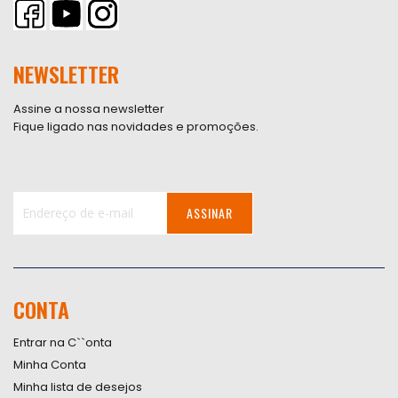
NEWSLETTER
Assine a nossa newsletter
Fique ligado nas novidades e promoções.
ASSINAR
Inscreva-
se
na
nossa
CONTA
Newsletter:
Entrar na C``onta
Minha Conta
Minha lista de desejos