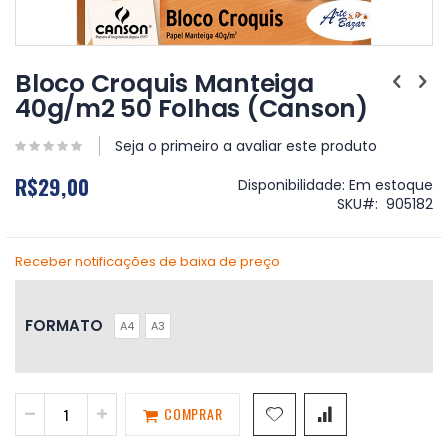
Saltar
para
Bloco Croquis Manteiga
o
40g/m2 50 Folhas (Canson)
início
da
Galeria
Seja o primeiro a avaliar este produto
de
R$29,00
imagens
Disponibilidade:
Em estoque
SKU
905182
Receber notificações de baixa de preço
FORMATO
A4
A3
COMPRAR