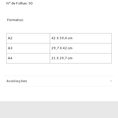
Nº de Folhas: 50
Formatos:
A2
42 X 59,4 cm
A3
29,7 X 42 cm
A4
21 X 29,7 cm
Avaliações