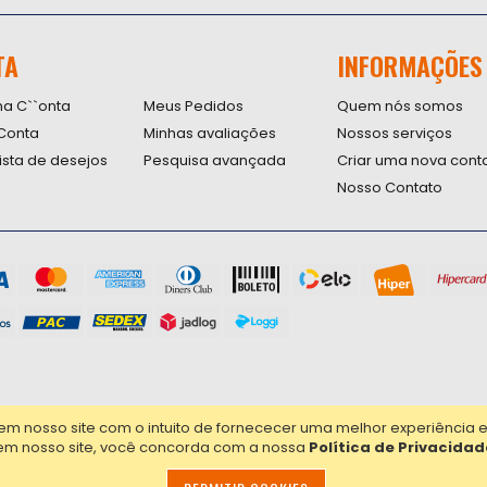
se
na
nossa
TA
INFORMAÇÕES
Newsletter
na C``onta
Meus Pedidos
Quem nós somos
Conta
Minhas avaliações
Nossos serviços
lista de desejos
Pesquisa avançada
Criar uma nova cont
Nosso Contato
nosso site com o intuito de fornececer uma melhor experiência em 
em nosso site, você concorda com a nossa
Política de Privacidad