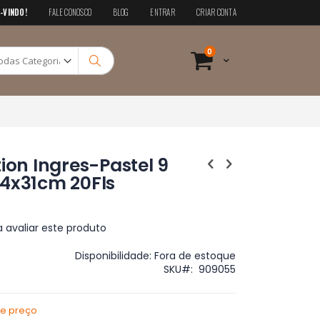
-VINDO!
FALE CONOSCO
BLOG
ENTRAR
CRIAR CONTA
Pesquisa
itens
0
Cart
Pesquisa
ion Ingres-Pastel 9
24x31cm 20Fls
a avaliar este produto
Disponibilidade:
Fora de estoque
SKU
909055
de preço