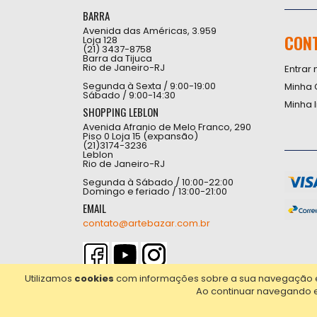
BARRA
Avenida das Américas, 3.959
CON
Loja 128
(21) 3437-8758
Barra da Tijuca
Rio de Janeiro-RJ
Entrar 
Segunda à Sexta / 9:00-19:00
Minha 
Sábado / 9:00-14:30
Minha 
SHOPPING LEBLON
Avenida Afranio de Melo Franco, 290
Piso 0 Loja 15 (expansão)
(21)3174-3236
Leblon
Rio de Janeiro-RJ
Segunda à Sábado / 10:00-22:00
Domingo e feriado / 13:00-21:00
EMAIL
contato@artebazar.com.br
Utilizamos
cookies
com informações sobre a sua navegação em 
Ao continuar navegando 