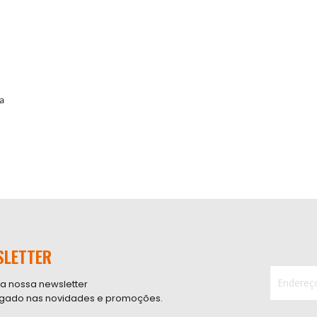
ea
SLETTER
 a nossa newsletter
ligado nas novidades e promoções.
Inscreva-