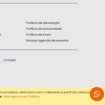
:
Política de devolução
Política de privacidade
a
Política de Envio
Nossas agenda de eventos
produtos, alinhados com o interesse e perfil de cada usuário.
e
.
Leia aqui nossa Política...