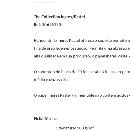
início
da
Galeria
de
The Collection Ingres/Pastel
imagens
Ref: 10625120
Hahnemühle Ingres Pastel oferece o suporte perfeito pa
fina de grão levemente rugoso. Permite uma abrasão un
alta qualidade em sua produção, o papel Ingres Pastel de
O conteúdo do bloco de 20 folhas são 3 folhas do papel
médio e cinza-areia.
O papel Ingres Pastel Hahnemühle não contém ácidos e
Ficha Técnica
Gramatura: 100 g/m²