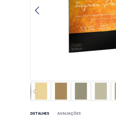
Saltar
para
o
DETALHES
AVALIAÇÕES