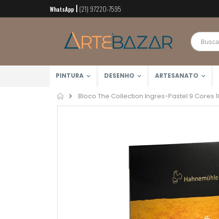
(21) 97220-7595
Pular
WhatsApp
para
o
conteúdo
PINTURA
DESENHO
ARTESANATO
Home
Bloco The Collection Ingres-Pastel 9 Cores
Pular
para
o
final
da
Galeria
de
imagens