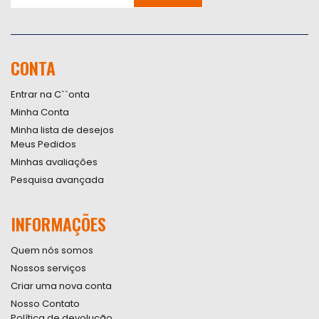
Inscreva-
se
na
nossa
CONTA
Newsletter:
Entrar na C``onta
Minha Conta
Minha lista de desejos
Meus Pedidos
Minhas avaliações
Pesquisa avançada
INFORMAÇÕES
Quem nós somos
Nossos serviços
Criar uma nova conta
Nosso Contato
Política de devolução