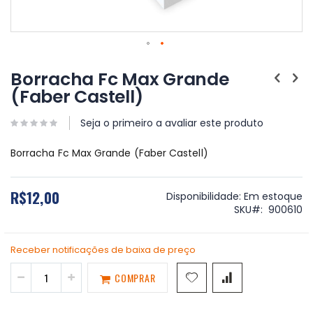
Saltar
para
Borracha Fc Max Grande
o
(Faber Castell)
início
da
Galeria
Seja o primeiro a avaliar este produto
de
imagens
Borracha Fc Max Grande (Faber Castell)
R$12,00
Disponibilidade:
Em estoque
SKU
900610
Receber notificações de baixa de preço
COMPRAR