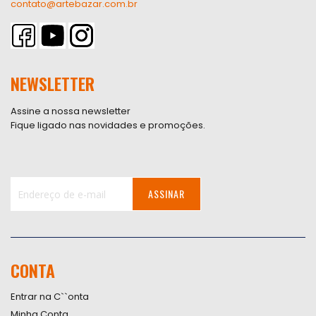
contato@artebazar.com.br
NEWSLETTER
Assine a nossa newsletter
Fique ligado nas novidades e promoções.
ASSINAR
Inscreva-
se
na
nossa
CONTA
Newsletter:
Entrar na C``onta
Minha Conta