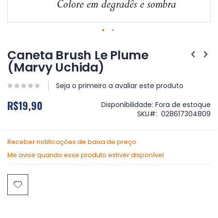
Saltar
para
Caneta Brush Le Plume
o
(Marvy Uchida)
início
da
Galeria
Seja o primeiro a avaliar este produto
de
R$19,90
imagens
Disponibilidade:
Fora de estoque
SKU
028617304809
Receber notificações de baixa de preço
Me avise quando esse produto estiver disponível