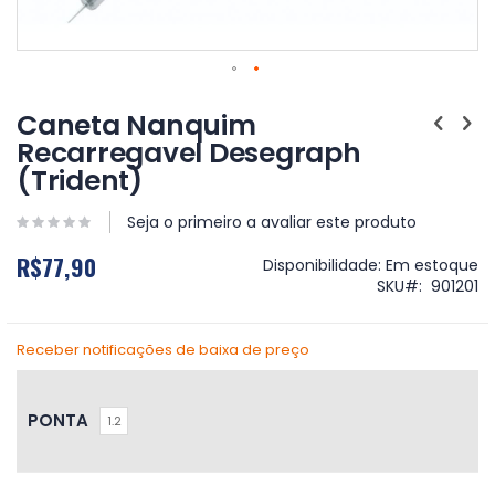
Saltar
para
Caneta Nanquim
o
Recarregavel Desegraph
início
(Trident)
da
Galeria
de
Seja o primeiro a avaliar este produto
imagens
R$77,90
Disponibilidade:
Em estoque
SKU
901201
Receber notificações de baixa de preço
PONTA
1.2