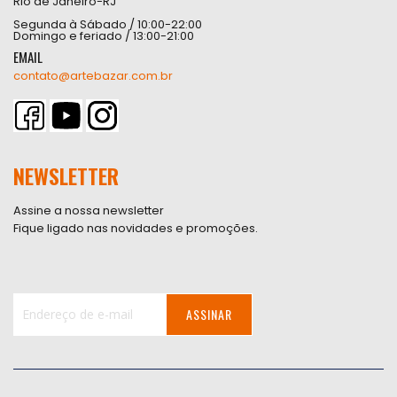
Rio de Janeiro-RJ
Segunda à Sábado / 10:00-22:00
Domingo e feriado / 13:00-21:00
EMAIL
contato@artebazar.com.br
NEWSLETTER
Assine a nossa newsletter
Fique ligado nas novidades e promoções.
ASSINAR
Inscreva-
se
na
nossa