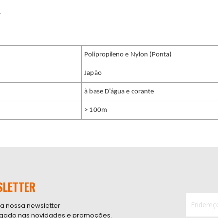
.
Polipropileno e Nylon (Ponta)
Japão
à base D’água e corante
> 100m
SLETTER
 a nossa newsletter
ligado nas novidades e promoções.