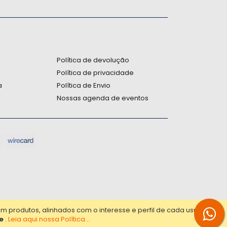
:
Política de devolução
Política de privacidade
a
Política de Envio
Nossas agenda de eventos
produtos, alinhados com o interesse e perfil de cada usuário.
e
.
Leia aqui nossa Política...