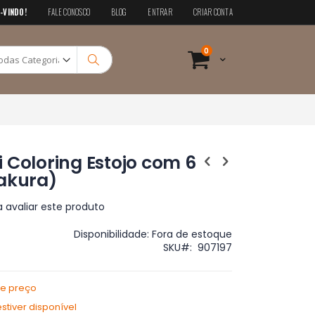
-VINDO!
FALE CONOSCO
BLOG
ENTRAR
CRIAR CONTA
Pesquisa
itens
0
Cart
Pesquisa
 Coloring Estojo com 6
Sakura)
a avaliar este produto
Disponibilidade:
Fora de estoque
SKU
907197
de preço
tiver disponível