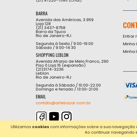
(21) 97220-7595 (Chat)
BARRA
Avenida das Américas, 3.959
CON
Loja 128
(21) 3437-8758
Barra da Tijuca
Rio de Janeiro-RJ
Entrar 
Segunda à Sexta / 9:00-19:00
Minha 
Sábado / 9:00-14:30
Minha 
SHOPPING LEBLON
Avenida Afranio de Melo Franco, 290
Piso 0 Loja 15 (expansão)
(21)3174-3236
Leblon
Rio de Janeiro-RJ
Segunda à Sábado / 10:00-22:00
Domingo e feriado / 13:00-21:00
EMAIL
contato@artebazar.com.br
Utilizamos
cookies
com informações sobre a sua navegação em 
Ao continuar navegando 