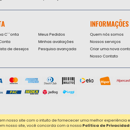
Inscreva-
se
na
nossa
TA
INFORMAÇÕES
Newsletter
na C``onta
Meus Pedidos
Quem nós somos
Conta
Minhas avaliações
Nossos serviços
lista de desejos
Pesquisa avançada
Criar uma nova cont
Nosso Contato
nosso site com o intuito de fornececer uma melhor experiência em 
em nosso site, você concorda com a nossa
Política de Privacidad