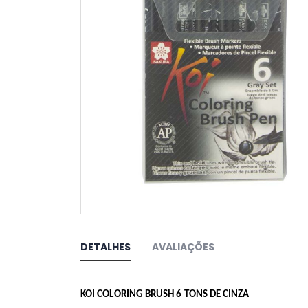
Saltar
para
o
DETALHES
AVALIAÇÕES
início
da
Galeria
de
KOI COLORING BRUSH 6 TONS DE CINZA
imagens