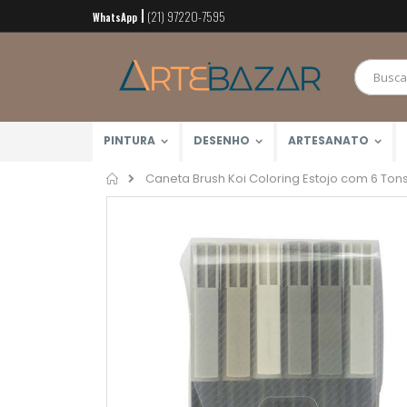
(21) 97220-7595
Pular
WhatsApp
para
o
conteúdo
PINTURA
DESENHO
ARTESANATO
Home
Caneta Brush Koi Coloring Estojo com 6 Ton
Pular
para
o
final
da
Galeria
de
imagens