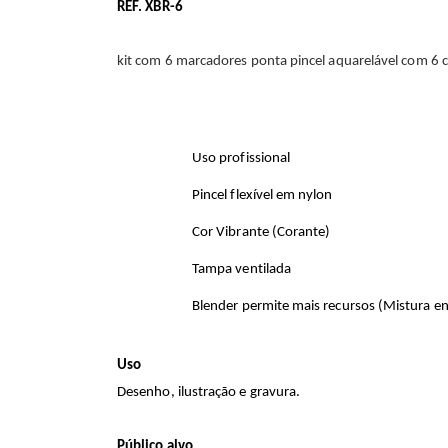
REF. XBR-6
kit com 6 marcadores ponta pincel aquarelável com 6 co
Uso profissional
Pincel flexível em nylon
Cor Vibrante (Corante)
Tampa ventilada
Blender permite mais recursos (Mistura e
Uso
Desenho, ilustração e gravura.
Público alvo