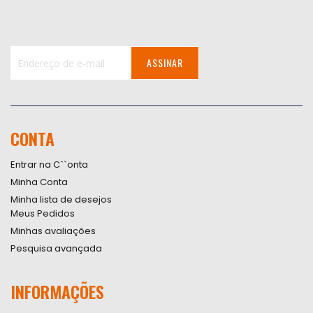
ASSINAR
Inscreva-
se
na
nossa
CONTA
Newsletter:
Entrar na C``onta
Minha Conta
Minha lista de desejos
Meus Pedidos
Minhas avaliações
Pesquisa avançada
INFORMAÇÕES