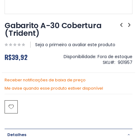
Saltar
para
Gabarito A-30 Cobertura
o
(Trident)
início
da
Galeria
Seja o primeiro a avaliar este produto
de
R$39,92
imagens
Disponibilidade:
Fora de estoque
SKU
901957
Receber notificações de baixa de preço
Me avise quando esse produto estiver disponível
Detalhes