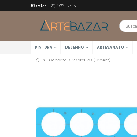
(21) 97220-7595
Pular
WhatsApp
para
o
conteúdo
PINTURA
DESENHO
ARTESANATO
Home
Gabarito D-2 Círculos (Trident)
Pular
para
o
final
da
Galeria
de
imagens