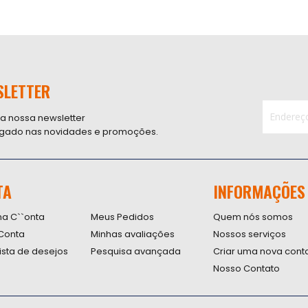
SLETTER
 a nossa newsletter
ligado nas novidades e promoções.
Inscreva-
se
na
nossa
TA
INFORMAÇÕES
Newsletter
na C``onta
Meus Pedidos
Quem nós somos
Conta
Minhas avaliações
Nossos serviços
lista de desejos
Pesquisa avançada
Criar uma nova cont
Nosso Contato