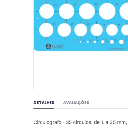
Saltar
para
o
DETALHES
AVALIAÇÕES
início
da
Galeria
Circulografo - 35 círculos, de 1 a 35 mm,
de
imagens