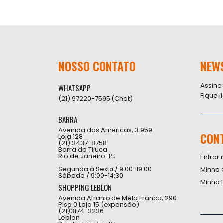
NOSSO CONTATO
NEW
Assine
WHATSAPP
Fique 
(21) 97220-7595 (Chat)
BARRA
Avenida das Américas, 3.959
CON
Loja 128
(21) 3437-8758
Barra da Tijuca
Rio de Janeiro-RJ
Entrar 
Segunda à Sexta / 9:00-19:00
Minha 
Sábado / 9:00-14:30
Minha 
SHOPPING LEBLON
Avenida Afranio de Melo Franco, 290
Piso 0 Loja 15 (expansão)
(21)3174-3236
Leblon