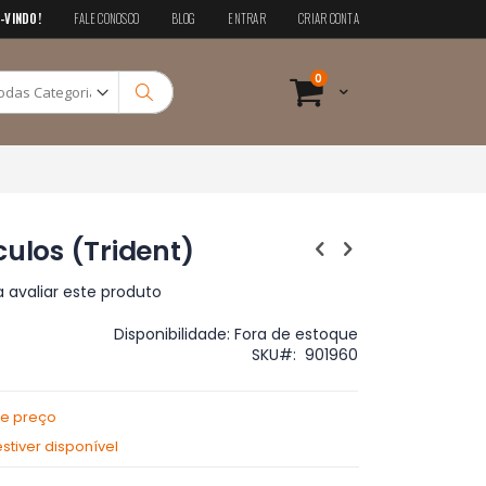
-VINDO!
FALE CONOSCO
BLOG
ENTRAR
CRIAR CONTA
Pesquisa
itens
0
Cart
Pesquisa
culos (Trident)
a avaliar este produto
Disponibilidade:
Fora de estoque
SKU
901960
de preço
tiver disponível