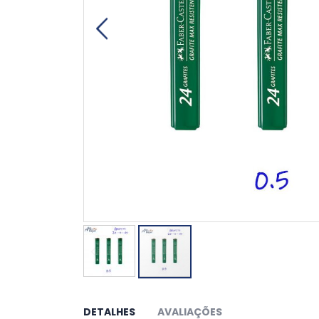
Saltar
para
o
DETALHES
AVALIAÇÕES