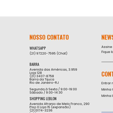
NOSSO CONTATO
NEW
Assine
WHATSAPP
Fique 
(21) 97220-7595 (Chat)
BARRA
Avenida das Américas, 3.959
CON
Loja 128
(21) 3437-8758
Barra da Tijuca
Rio de Janeiro-RJ
Entrar 
Segunda à Sexta / 9:00-19:00
Minha 
Sábado / 9:00-14:30
Minha 
SHOPPING LEBLON
Avenida Afranio de Melo Franco, 290
Piso 0 Loja 15 (expansão)
(21)3174-3236