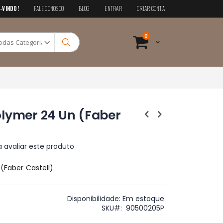
-VINDO!
FALE CONOSCO
BLOG
ENTRAR
CRIAR CONTA
Pesquisa
itens
0
Cart
Pesquisa
olymer 24 Un (Faber
a avaliar este produto
(Faber Castell)
Disponibilidade:
Em estoque
SKU
90500205P