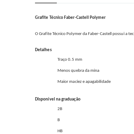
início
da
Galeria
de
Grafite Técnico Faber-Castell Polymer
imagens
O Grafite Técnico Polymer da Faber-Castell possui a te
Detalhes
Traço 0.5 mm
Menos quebra da mina
Maior maciez e apagabilidade
Disponível na graduação
2B
B
HB