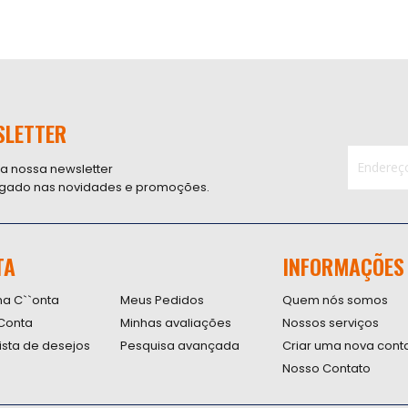
SLETTER
 a nossa newsletter
ligado nas novidades e promoções.
Inscreva-
se
na
nossa
TA
INFORMAÇÕES
Newsletter
na C``onta
Meus Pedidos
Quem nós somos
Conta
Minhas avaliações
Nossos serviços
lista de desejos
Pesquisa avançada
Criar uma nova cont
Nosso Contato