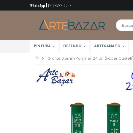
(21) 97220-7595
Pular
WhatsApp
para
o
conteúdo
PINTURA
DESENHO
ARTESANATO
Home
Grafite 0.5mm Polymer 24 Un (Faber Castell
Pular
para
o
final
da
Galeria
de
imagens