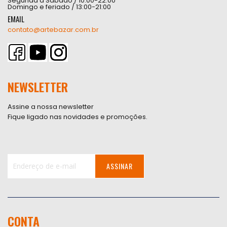
Segunda à Sábado / 10:00-22:00
Domingo e feriado / 13:00-21:00
EMAIL
contato@artebazar.com.br
NEWSLETTER
Assine a nossa newsletter
Fique ligado nas novidades e promoções.
ASSINAR
Inscreva-
se
na
nossa
CONTA
Newsletter: