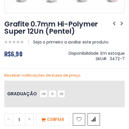
Saltar
para
Grafite 0.7mm Hi-Polymer
o
Super 12Un (Pentel)
início
da
Galeria
Seja o primeiro a avaliar este produto
de
R$6,90
imagens
Disponibilidade:
Em estoque
SKU
3472-7
Receber notificações de baixa de preço
GRADUAÇÃO
HB
B
2B
COMPRAR