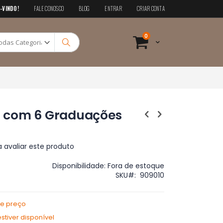
-VINDO!
FALE CONOSCO
BLOG
ENTRAR
CRIAR CONTA
Pesquisa
itens
0
Cart
Pesquisa
jo com 6 Graduações
a avaliar este produto
Disponibilidade:
Fora de estoque
SKU
909010
de preço
tiver disponível