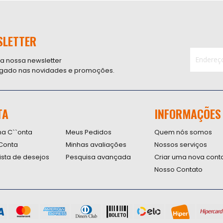
SLETTER
 a nossa newsletter
ligado nas novidades e promoções.
Inscreva-
se
na
nossa
TA
INFORMAÇÕES
Newsletter
na C``onta
Meus Pedidos
Quem nós somos
Conta
Minhas avaliações
Nossos serviços
lista de desejos
Pesquisa avançada
Criar uma nova cont
Nosso Contato