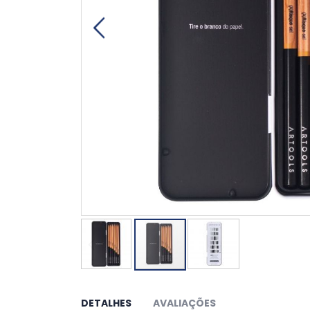
Saltar
para
o
DETALHES
AVALIAÇÕES