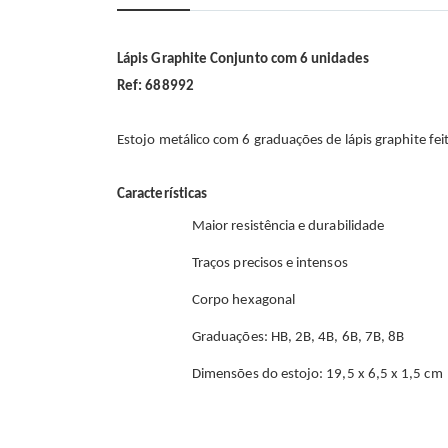
início
da
Galeria
de
Lápis Graphite Conjunto com 6 unidades
imagens
Ref: 688992
Estojo metálico com 6 graduações de lápis graphite fei
Características
Maior resistência e durabilidade
Traços precisos e intensos
Corpo hexagonal
Graduações: HB, 2B, 4B, 6B, 7B, 8B
Dimensões do estojo: 19,5 x 6,5 x 1,5 cm