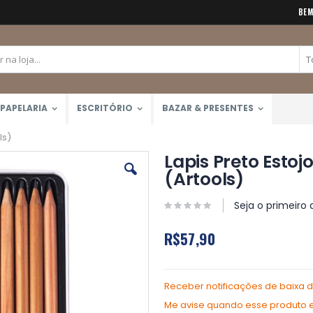
BEM
PAPELARIA
ESCRITÓRIO
BAZAR & PRESENTES
ls)
Lapis Preto Esto
(Artools)
Seja o primeiro 
R$57,90
Receber notificações de baixa 
Me avise quando esse produto es