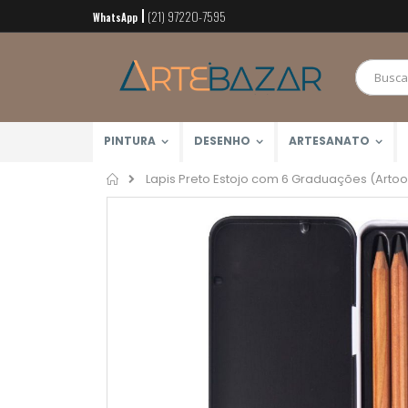
(21) 97220-7595
Pular
WhatsApp
para
o
conteúdo
PINTURA
DESENHO
ARTESANATO
Home
Lapis Preto Estojo com 6 Graduações (Artoo
Pular
para
o
final
da
Galeria
de
imagens