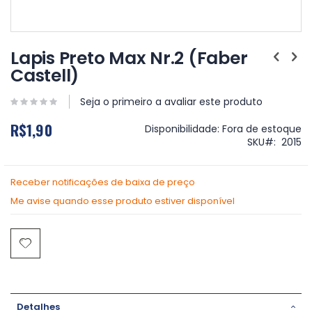
Saltar
para
Lapis Preto Max Nr.2 (Faber
o
Castell)
início
da
Galeria
Seja o primeiro a avaliar este produto
de
R$1,90
imagens
Disponibilidade:
Fora de estoque
SKU
2015
Receber notificações de baixa de preço
Me avise quando esse produto estiver disponível
Detalhes