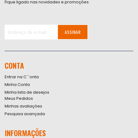
Fique ligado nas novidades e promoções.
ASSINAR
Inscreva-
se
na
nossa
CONTA
Newsletter:
Entrar na C``onta
Minha Conta
Minha lista de desejos
Meus Pedidos
Minhas avaliações
Pesquisa avançada
INFORMAÇÕES