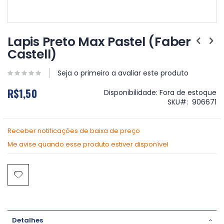
Saltar
para
Lapis Preto Max Pastel (Faber
o
Castell)
início
da
Galeria
Seja o primeiro a avaliar este produto
de
R$1,50
imagens
Disponibilidade:
Fora de estoque
SKU
906671
Receber notificações de baixa de preço
Me avise quando esse produto estiver disponível
Detalhes