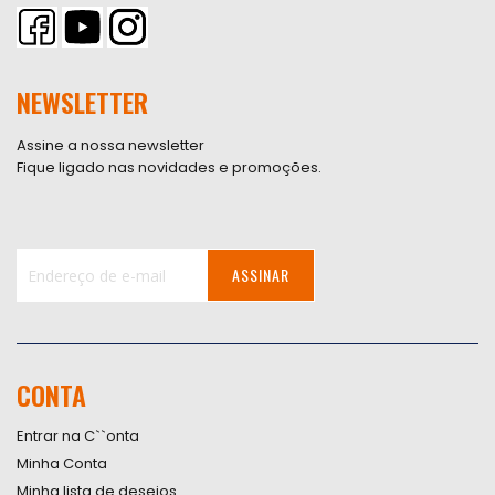
NEWSLETTER
Assine a nossa newsletter
Fique ligado nas novidades e promoções.
ASSINAR
Inscreva-
se
na
nossa
CONTA
Newsletter:
Entrar na C``onta
Minha Conta
Minha lista de desejos