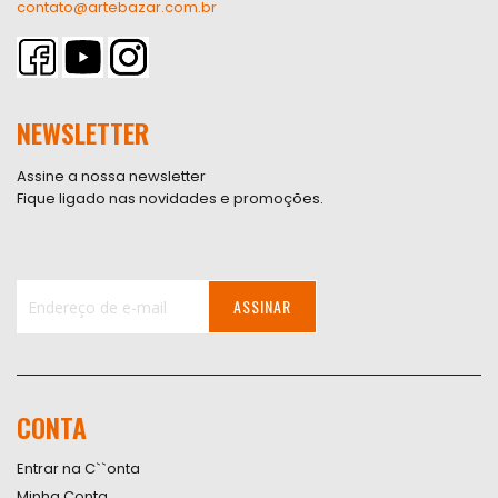
contato@artebazar.com.br
NEWSLETTER
Assine a nossa newsletter
Fique ligado nas novidades e promoções.
ASSINAR
Inscreva-
se
na
nossa
CONTA
Newsletter:
Entrar na C``onta
Minha Conta