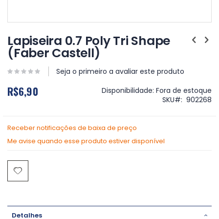
Saltar
para
Lapiseira 0.7 Poly Tri Shape
o
(Faber Castell)
início
da
Galeria
Seja o primeiro a avaliar este produto
de
R$6,90
imagens
Disponibilidade:
Fora de estoque
SKU
902268
Receber notificações de baixa de preço
Me avise quando esse produto estiver disponível
Detalhes