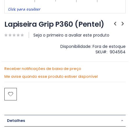
Saltar
para
Lapiseira Grip P360 (Pentel)
o
início
Seja o primeiro a avaliar este produto
da
Galeria
Disponibilidade:
Fora de estoque
de
SKU
904564
imagens
Receber notificações de baixa de preço
Me avise quando esse produto estiver disponível
Detalhes