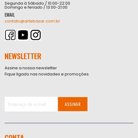
Segunda à Sábado / 10:00-22:00
Domingo e feriado / 13:00-21:00
EMAIL
contato@artebazar.com.br
NEWSLETTER
Assine a nossa newsletter
Fique ligado nas novidades e promoções.
ASSINAR
Inscreva-
se
na
nossa
CONTA