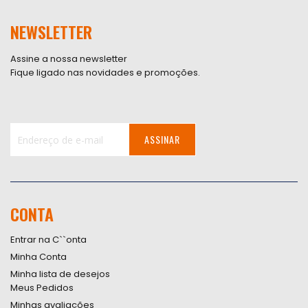
NEWSLETTER
Assine a nossa newsletter
Fique ligado nas novidades e promoções.
ASSINAR
Inscreva-
se
na
nossa
CONTA
Newsletter:
Entrar na C``onta
Minha Conta
Minha lista de desejos
Meus Pedidos
Minhas avaliações