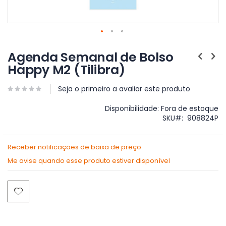
Saltar
para
Agenda Semanal de Bolso
o
Happy M2 (Tilibra)
início
da
Galeria
Seja o primeiro a avaliar este produto
de
imagens
Disponibilidade:
Fora de estoque
SKU
908824P
Receber notificações de baixa de preço
Me avise quando esse produto estiver disponível