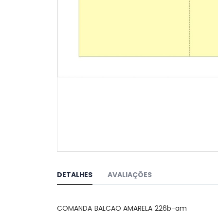
Saltar
para
o
DETALHES
AVALIAÇÕES
início
da
Galeria
COMANDA BALCAO AMARELA 226b-am
de
imagens