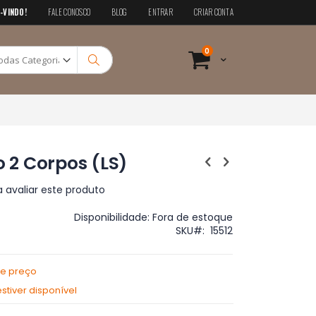
-VINDO!
FALE CONOSCO
BLOG
ENTRAR
CRIAR CONTA
Pesquisa
itens
0
Cart
Pesquisa
2 Corpos (LS)
a avaliar este produto
Disponibilidade:
Fora de estoque
SKU
15512
de preço
tiver disponível