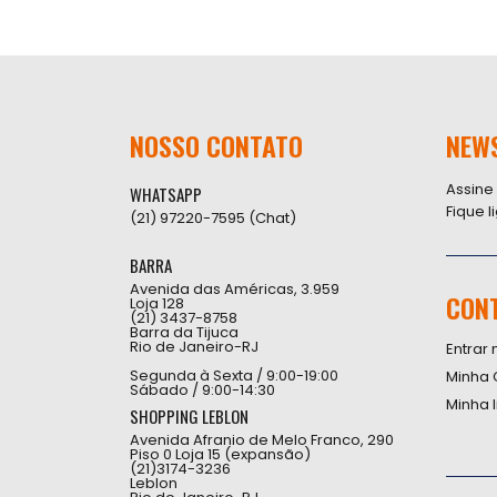
NOSSO CONTATO
NEW
Assine
WHATSAPP
Fique 
(21) 97220-7595 (Chat)
BARRA
Avenida das Américas, 3.959
CON
Loja 128
(21) 3437-8758
Barra da Tijuca
Rio de Janeiro-RJ
Entrar 
Segunda à Sexta / 9:00-19:00
Minha 
Sábado / 9:00-14:30
Minha 
SHOPPING LEBLON
Avenida Afranio de Melo Franco, 290
Piso 0 Loja 15 (expansão)
(21)3174-3236
Leblon