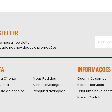
SLETTER
 a nossa newsletter
ligado nas novidades e promoções.
Inscreva-
se
na
nossa
TA
INFORMAÇÕES
Newsletter
na C``onta
Meus Pedidos
Quem nós somos
Conta
Minhas avaliações
Nossos serviços
lista de desejos
Pesquisa avançada
Criar uma nova cont
Nosso Contato