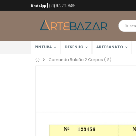
(21) 97220-7595
Pular
WhatsApp
para
o
conteúdo
PINTURA
DESENHO
ARTESANATO
Home
Comanda Balcão 2 Corpos (LS)
Pular
para
o
final
da
Galeria
de
imagens