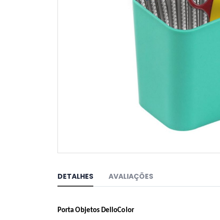
Saltar
para
o
DETALHES
AVALIAÇÕES
início
da
Galeria
de
Porta Objetos DelloColor
imagens