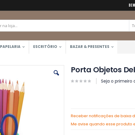
BEM
PAPELARIA
ESCRITÓRIO
BAZAR & PRESENTES
Porta Objetos Del
Seja o primeiro 
Receber notificações de baixa 
Me avise quando esse produto es