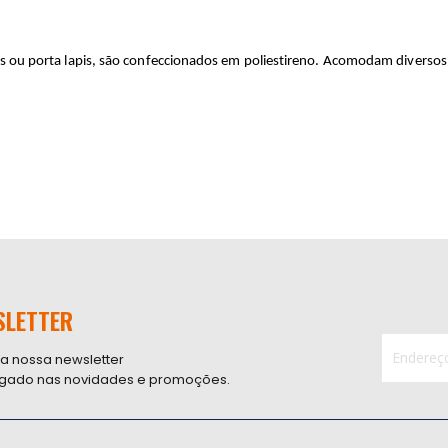
ou porta lapis, são confeccionados em poliestireno. Acomodam diversos 
SLETTER
 a nossa newsletter
ligado nas novidades e promoções.
Inscreva-
se
na