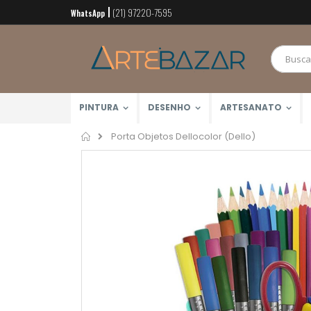
(21) 97220-7595
Pular
WhatsApp
para
o
conteúdo
PINTURA
DESENHO
ARTESANATO
Home
Porta Objetos Dellocolor (Dello)
Pular
para
o
final
da
Galeria
de
imagens