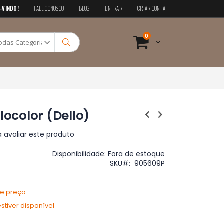
-VINDO!
FALE CONOSCO
BLOG
ENTRAR
CRIAR CONTA
Pesquisa
itens
0
Cart
Pesquisa
locolor (Dello)
a avaliar este produto
Disponibilidade:
Fora de estoque
SKU
905609P
de preço
tiver disponível