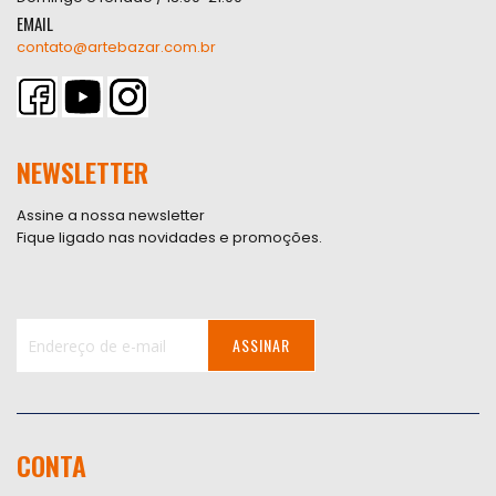
EMAIL
contato@artebazar.com.br
NEWSLETTER
Assine a nossa newsletter
Fique ligado nas novidades e promoções.
ASSINAR
Inscreva-
se
na
nossa
CONTA
Newsletter: