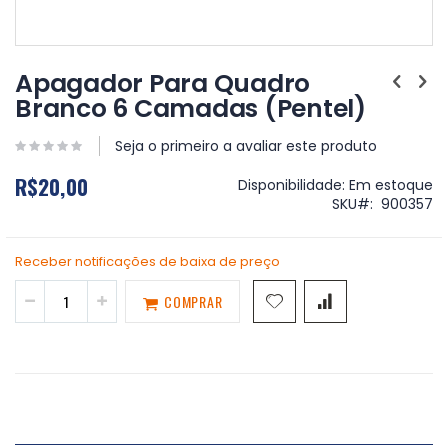
Saltar
para
Apagador Para Quadro
o
Branco 6 Camadas (Pentel)
início
da
Galeria
Seja o primeiro a avaliar este produto
de
R$20,00
imagens
Disponibilidade:
Em estoque
SKU
900357
Receber notificações de baixa de preço
COMPRAR