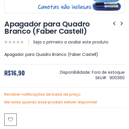
Saltar
para
Apagador para Quadro
o
Branco (Faber Castell)
início
da
Galeria
Seja o primeiro a avaliar este produto
de
imagens
Apagador para Quadro Branco (Faber Castell)
R$16,90
Disponibilidade:
Fora de estoque
SKU
900360
Receber notificações de baixa de preço
Me avise quando esse produto estiver disponível