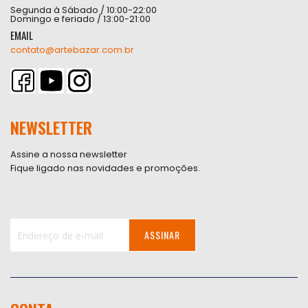
Segunda à Sábado / 10:00-22:00
Domingo e feriado / 13:00-21:00
EMAIL
contato@artebazar.com.br
NEWSLETTER
Assine a nossa newsletter
Fique ligado nas novidades e promoções.
ASSINAR
Inscreva-
se
na
nossa