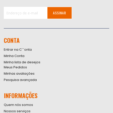
ASSINAR
Inscreva-
se
na
nossa
CONTA
Newsletter:
Entrar na C``onta
Minha Conta
Minha lista de desejos
Meus Pedidos
Minhas avaliações
Pesquisa avançada
INFORMAÇÕES
Quem nós somos
Nossos serviços