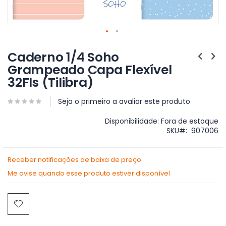
Saltar
para
Caderno 1/4 Soho
o
Grampeado Capa Flexível
início
32Fls (Tilibra)
da
Galeria
de
Seja o primeiro a avaliar este produto
imagens
Disponibilidade:
Fora de estoque
SKU
907006
Receber notificações de baixa de preço
Me avise quando esse produto estiver disponível