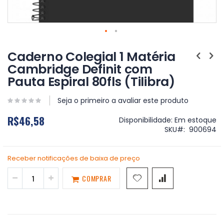
Saltar
para
Caderno Colegial 1 Matéria
o
Cambridge Definit com
início
Pauta Espiral 80fls (Tilibra)
da
Galeria
de
Seja o primeiro a avaliar este produto
imagens
R$46,58
Disponibilidade:
Em estoque
SKU
900694
Receber notificações de baixa de preço
COMPRAR