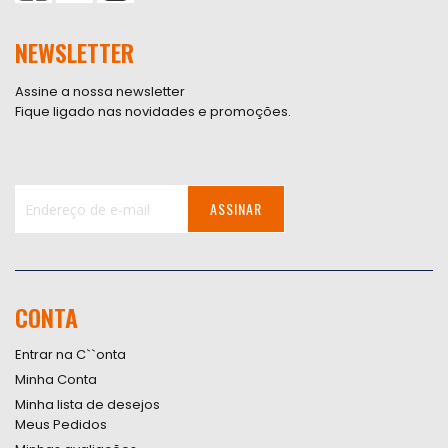
NEWSLETTER
Assine a nossa newsletter
Fique ligado nas novidades e promoções.
ASSINAR
Inscreva-
se
na
nossa
CONTA
Newsletter:
Entrar na C``onta
Minha Conta
Minha lista de desejos
Meus Pedidos