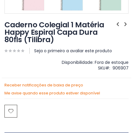
Saltar
para
Caderno Colegial 1 Matéria
o
Happy Espiral Capa Dura
início
80fls (Tilibra)
da
Galeria
de
Seja o primeiro a avaliar este produto
imagens
Disponibilidade:
Fora de estoque
SKU
906907
Receber notificações de baixa de preço
Me avise quando esse produto estiver disponível