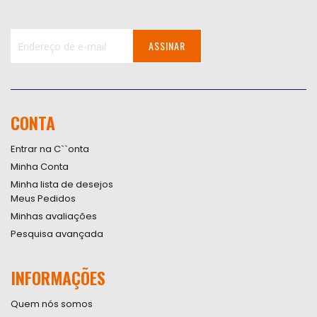
ASSINAR
Inscreva-
se
na
nossa
CONTA
Newsletter:
Entrar na C``onta
Minha Conta
Minha lista de desejos
Meus Pedidos
Minhas avaliações
Pesquisa avançada
INFORMAÇÕES
Quem nós somos