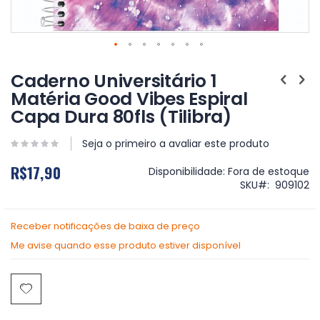
Saltar
para
Caderno Universitário 1
o
Matéria Good Vibes Espiral
início
Capa Dura 80fls (Tilibra)
da
Galeria
de
Seja o primeiro a avaliar este produto
imagens
R$17,90
Disponibilidade:
Fora de estoque
SKU
909102
Receber notificações de baixa de preço
Me avise quando esse produto estiver disponível