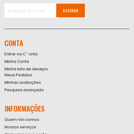
ASSINAR
Inscreva-
se
na
nossa
CONTA
Newsletter:
Entrar na C``onta
Minha Conta
Minha lista de desejos
Meus Pedidos
Minhas avaliações
Pesquisa avançada
INFORMAÇÕES
Quem nós somos
Nossos serviços