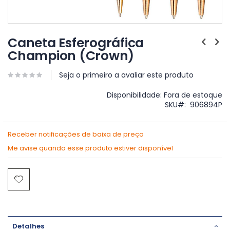
Saltar
para
Caneta Esferográfica
o
Champion (Crown)
início
da
Galeria
Seja o primeiro a avaliar este produto
de
imagens
Disponibilidade:
Fora de estoque
SKU
906894P
Receber notificações de baixa de preço
Me avise quando esse produto estiver disponível
Detalhes