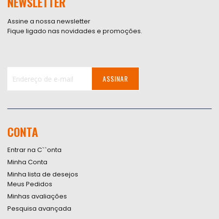
NEWSLETTER
Assine a nossa newsletter
Fique ligado nas novidades e promoções.
ASSINAR
Inscreva-
se
na
nossa
CONTA
Newsletter:
Entrar na C``onta
Minha Conta
Minha lista de desejos
Meus Pedidos
Minhas avaliações
Pesquisa avançada