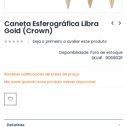
Saltar
para
Caneta Esferográfica Libra
o
Gold (Crown)
início
da
Galeria
Seja o primeiro a avaliar este produto
de
imagens
Disponibilidade:
Fora de estoque
SKU
906892P
Receber notificações de baixa de preço
Me avise quando esse produto estiver disponível
Detalhes