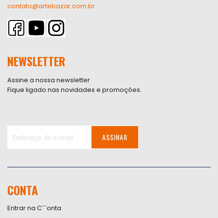
contato@artebazar.com.br
NEWSLETTER
Assine a nossa newsletter
Fique ligado nas novidades e promoções.
ASSINAR
Inscreva-
se
na
nossa
CONTA
Newsletter:
Entrar na C``onta