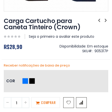
Saltar
para
Carga Cartucho para
o
Caneta Tinteiro (Crown)
início
da
Galeria
Seja o primeiro a avaliar este produto
de
R$28,90
imagens
Disponibilidade:
Em estoque
SKU
905317P
Receber notificações de baixa de preço
COR
COMPRAR