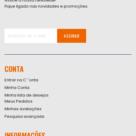
Assine a nossa newsletter
Fique ligado nas novidades e promoções.
ASSINAR
Inscreva-
se
na
nossa
CONTA
Newsletter:
Entrar na C``onta
Minha Conta
Minha lista de desejos
Meus Pedidos
Minhas avaliações
Pesquisa avançada
INFORMAÇÕES